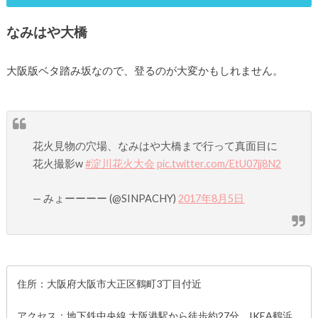
なみはや大橋
大阪版ベタ踏み坂なので、登るのが大変かもしれません。
花火見物の穴場、なみはや大橋まで行って真面目に
花火撮影w
#淀川花火大会
pic.twitter.com/EtU07jj8N2
— みょーーーー (@SINPACHY)
2017年8月5日
住所：大阪府大阪市大正区鶴町3丁目付近
アクセス：地下鉄中央線 大阪港駅から徒歩約27分、IKEA鶴浜