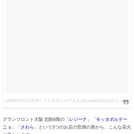
UMEKITA FLOOR / ウメキタフロアさん(@umekitafloor)がシェアした投稿
グランフロント大阪 北館6階の「
レジーナ
」「
モッタポルテー
ニョ
」「
さわら
」という3つのお店の窓側の席から、こんな花火