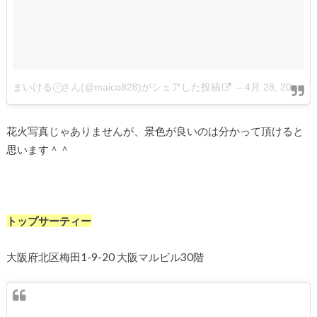
まいける ⍤⃝さん(@maico828)がシェアした投稿
–
4月 28, 2016 at 10:11午後 PDT
花火写真じゃありませんが、景色が良いのは分かって頂けると
思います＾＾
トップサーティー
大阪府北区梅田1-9-20 大阪マルビル30階