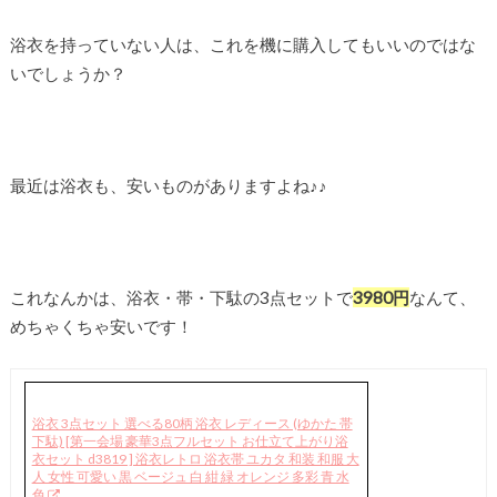
浴衣を持っていない人は、これを機に購入してもいいのではな
いでしょうか？
最近は浴衣も、安いものがありますよね♪♪
これなんかは、浴衣・帯・下駄の3点セットで
3980円
なんて、
めちゃくちゃ安いです！
浴衣 3点セット 選べる80柄 浴衣 レディース (ゆかた 帯
下駄) [第一会場 豪華3点フルセット お仕立て上がり浴
衣セット d3819 ] 浴衣レトロ 浴衣帯 ユカタ 和装 和服 大
人 女性 可愛い 黒 ベージュ 白 紺 緑 オレンジ 多彩 青 水
色