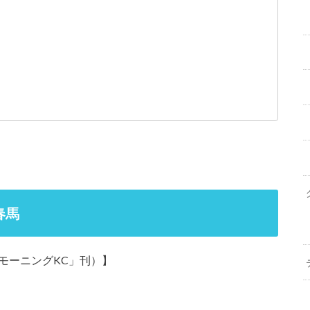
春馬
モーニングKC」刊）】