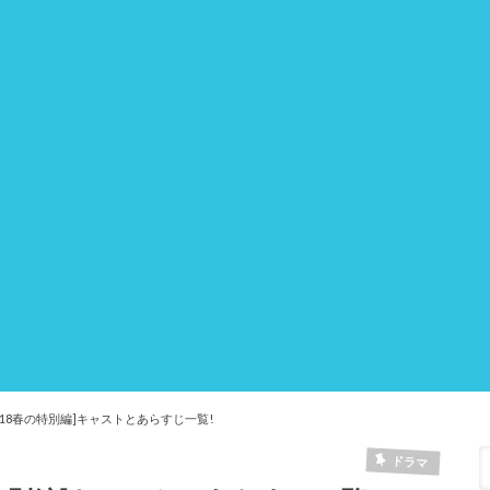
018春の特別編]キャストとあらすじ一覧!
ドラマ