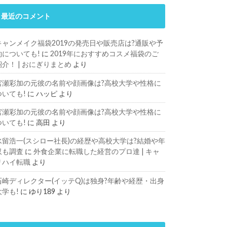
最近のコメント
キャンメイク福袋2019の発売日や販売店は?通販や予
約についても!
に
2019年におすすめコスメ福袋のご
紹介！ | おにぎりまとめ
より
宮瀬彩加の元彼の名前や顔画像は?高校大学や性格に
ついても!
に
ハッピ
より
宮瀬彩加の元彼の名前や顔画像は?高校大学や性格に
ついても!
に
高田
より
水留浩一(スシロー社長)の経歴や高校大学は?結婚や年
収も調査
に
外食企業に転職した経営のプロ達 | キャ
リハイ転職
より
石崎ディレクター(イッテQ)は独身?年齢や経歴・出身
大学も!
に
ゆり189
より