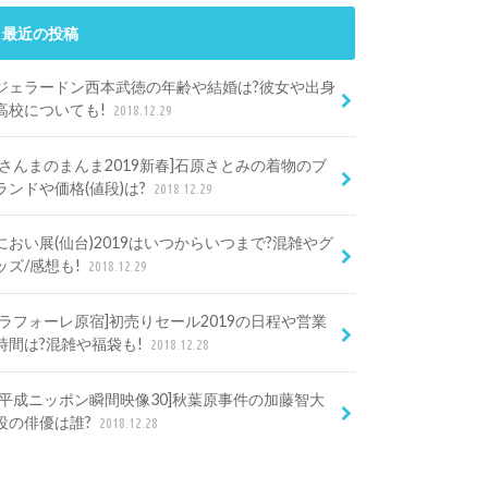
最近の投稿
ジェラードン西本武徳の年齢や結婚は?彼女や出身
高校についても!
2018.12.29
[さんまのまんま2019新春]石原さとみの着物のブ
ランドや価格(値段)は?
2018.12.29
におい展(仙台)2019はいつからいつまで?混雑やグ
ッズ/感想も!
2018.12.29
[ラフォーレ原宿]初売りセール2019の日程や営業
時間は?混雑や福袋も!
2018.12.28
[平成ニッポン瞬間映像30]秋葉原事件の加藤智大
役の俳優は誰?
2018.12.28