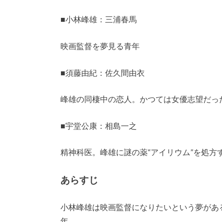
■小林峰雄：三浦春馬
映画監督を夢見る青年
■須藤由紀：佐久間由衣
峰雄の同棲中の恋人。かつては女優志望だっ
■宇堂公康：相島一之
精神科医。峰雄に謎の薬“アイリウム”を処方
あらすじ
小林峰雄は映画監督になりたいという夢があ
年。