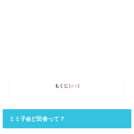
もくじ
[
表示
]
ミミ子@ど田舎って？