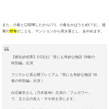
また、小春と口喧嘩したから(？)、小春をかばうため(？)に、後
輩の
サキ
のことも、マンションから突き落とし、あやめます。
【都丸紗也華】5/12(土)「世にも奇妙な物語 ’18春の
特別編」出演
フジテレビ系土曜プレミアム『世にも奇妙な物語 ’18
春の特別編』出演！
白石麻衣さん（乃木坂46）主演の「フォロワー」
で、主人公の友人・サキ役を演じます。