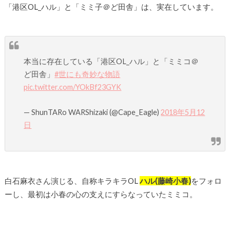
「港区OL_ハル」と「ミミ子＠ど田舎」は、実在しています。
本当に存在している「港区OL_ハル」と「ミミコ＠
ど田舎」
#世にも奇妙な物語
pic.twitter.com/YOkBf23GYK
— ShunTARo WARShizaki (@Cape_Eagle)
2018年5月12
日
白石麻衣さん演じる、自称キラキラOL
ハル(藤崎小春)
をフォロ
ーし、最初は小春の心の支えにすらなっていたミミコ。