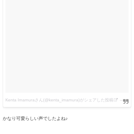
Kenta Imamuraさん(@kenta_imamura)がシェアした投稿
–
201
かなり可愛らしい声でしたよね♪