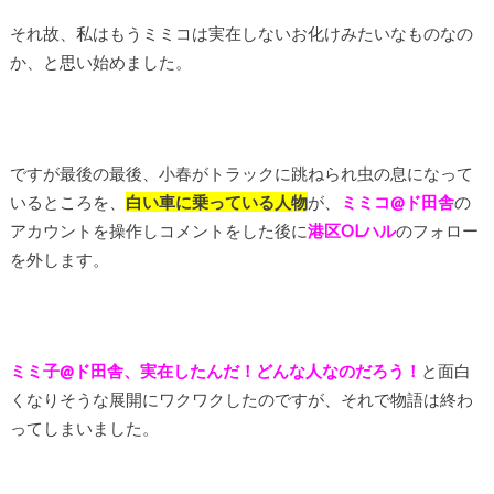
それ故、私はもうミミコは実在しないお化けみたいなものなの
か、と思い始めました。
ですが最後の最後、小春がトラックに跳ねられ虫の息になって
いるところを、
白い車に乗っている人物
が、
ミミコ@ド田舎
の
アカウントを操作しコメントをした後に
港区OLハル
のフォロー
を外します。
ミミ子@ド田舎、実在したんだ！どんな人なのだろう！
と面白
くなりそうな展開にワクワクしたのですが、それで物語は終わ
ってしまいました。