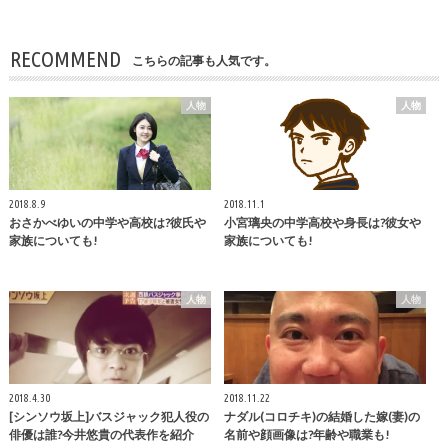
RECOMMEND
こちらの記事も人気です。
人物
人物
2018.8.9
2018.11.1
おさかべゆいの中学や高校は?彼氏や
小宮璃央の中学高校や身長は?彼女や
家族についても!
家族についても!
人物
人物
2018.4.30
2018.11.22
[シンソウ坂上]バスジャック犯人役の
ナダル(コロチキ)の結婚した嫁(妻)の
俳優は誰?今井悠貴の代表作を紹介
名前や顔画像は?年齢や職業も!