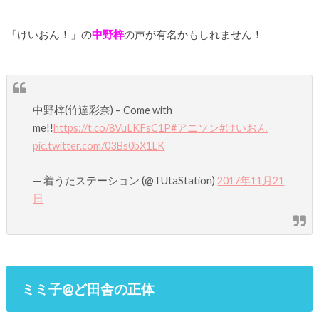
「けいおん！」の
中野梓
の声が有名かもしれません！
中野梓(竹達彩奈) – Come with
me!!
https://t.co/8VuLKFsC1P
#アニソン
#けいおん
pic.twitter.com/03Bs0bX1LK
— 着うたステーション (@TUtaStation)
2017年11月21
日
ミミ子@ど田舎の正体