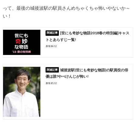
って、最後の城後波駅の駅員さんめちゃくちゃ怖いやないか～
い！
[世にも奇妙な物語2018春の特別編]キャス
トとあらすじ一覧!
2018.04.12
城後波駅(世にも奇妙な物語)の駅員役の俳
優は誰?やべけんじが怖い!
2018.05.12