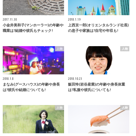
2017.11.30
2018.1.19
小金井美和子(マンホーラー)の年齢や
上西京一郎(オリエンタルランド社長)
職業は?結婚や彼氏もチェック!
の息子や家族は?自宅や年収も!
人物
人物
2018.1.8
2018.10.23
まなみ(グースハウス)の年齢や身長
飯田怜(岩谷産業)の年齢や身長体重
は?彼氏や結婚についても!
は?私服や彼氏についても!
人物
人物