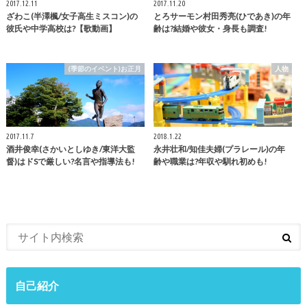
2017.12.11
2017.11.20
ざわこ(半澤楓/女子高生ミスコン)の
とろサーモン村田秀亮(ひであき)の年
彼氏や中学高校は?【歌動画】
齢は?結婚や彼女・身長も調査!
(季節のイベント)お正月
人物
2017.11.7
2018.1.22
酒井俊幸(さかいとしゆき/東洋大監
永井壮和/知佳夫婦(プラレール)の年
督)はドSで厳しい?名言や指導法も!
齢や職業は?年収や馴れ初めも!
自己紹介