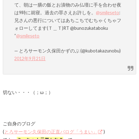
て、朝は一膳の飯とお漬物のみ仏壇に手を合わせ夜
は9時に就寝。過去の罪さえお許しを。
@smileseto
:
兄さんの悪行についてはあちこちでむちゃくちゃフ
ォローしてます(Ｔ＿Ｔ)RT @bunozukataboku
“
@smileseto
— とろサーモン久保田かずのぶ (@kubotakazunobu)
2012年9月21日
切ない・・・（；ω；）
ご自身のブログ
(
とろサーモン久保田の正直バログ「うまい」
)