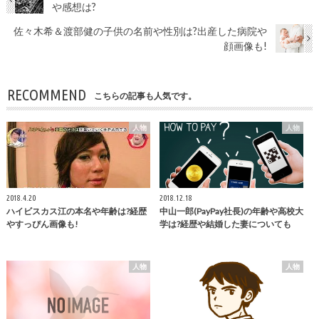
や感想は?
佐々木希＆渡部健の子供の名前や性別は?出産した病院や
顔画像も!
RECOMMEND
こちらの記事も人気です。
人物
人物
2018.4.20
2018.12.18
ハイビスカス江の本名や年齢は?経歴
中山一郎(PayPay社長)の年齢や高校大
やすっぴん画像も!
学は?経歴や結婚した妻についても
人物
人物