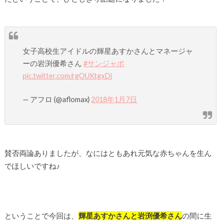
女子高校生アイドルの輝星あすかさんとマネージャ
ーの岩渕優希さん
#サンジャポ
pic.twitter.com/rgOUKtgxDj
— アフロ (@aflomax)
2018年1月7日
賛否両論ありましたが、なにはともあれ元気な赤ちゃんを生ん
でほしいですね♪
ということで今回は、
輝星あすかさんと岩渕優希さん
の間に生