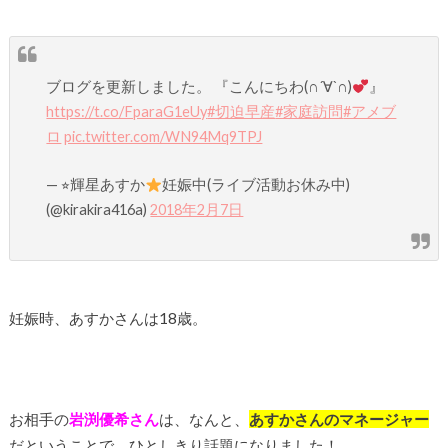
ブログを更新しました。 『こんにちわ(∩´∀`∩)
』
https://t.co/FparaG1eUy
#切迫早産
#家庭訪問
#アメブ
ロ
pic.twitter.com/WN94Mq9TPJ
— ⭐︎輝星あすか
妊娠中(ライブ活動お休み中)
(@kirakira416a)
2018年2月7日
妊娠時、あすかさんは18歳。
お相手の
岩渕優希さん
は、なんと、
あすかさんのマネージャー
だということで、ひとしきり話題になりました！