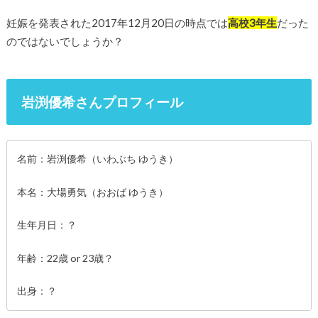
妊娠を発表された2017年12月20日の時点では
高校3年生
だった
のではないでしょうか？
岩渕優希さんプロフィール
名前：岩渕優希（いわぶち ゆうき）
本名：大場勇気（おおば ゆうき）
生年月日：？
年齢：22歳 or 23歳？
出身：？