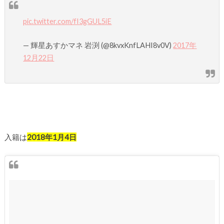
pic.twitter.com/fI3gGUL5iE
— 輝星あすかマネ 岩渕 (@8kvxKnfLAHI8v0V)
2017年
12月22日
入籍は
2018年1月4日