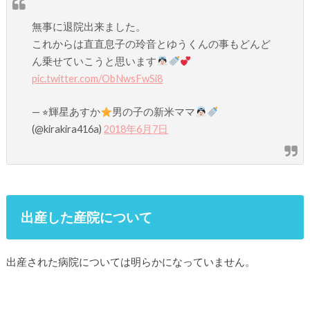
無事に退院出来ました。
これからは直直息子の玲音とゆうくんの事もどんど
ん乗せていこうと思います
pic.twitter.com/ObNwsFwSi8
— ⭐︎輝星あすか
男の子の新米ママ
(@kirakira416a)
2018年6月7日
出産した産院について
出産された病院については明らかになっていません。