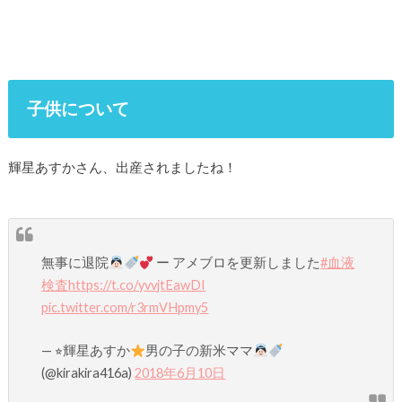
子供について
輝星あすかさん、出産されましたね！
無事に退院
ー アメブロを更新しました
#血液
検査
https://t.co/yvvjtEawDI
pic.twitter.com/r3rmVHpmy5
— ⭐︎輝星あすか
男の子の新米ママ
(@kirakira416a)
2018年6月10日