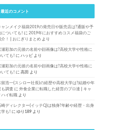
最近のコメント
キャンメイク福袋2019の発売日や販売店は?通販や予
約についても!
に
2019年におすすめコスメ福袋のご
紹介！ | おにぎりまとめ
より
宮瀬彩加の元彼の名前や顔画像は?高校大学や性格に
ついても!
に
ハッピ
より
宮瀬彩加の元彼の名前や顔画像は?高校大学や性格に
ついても!
に
高田
より
水留浩一(スシロー社長)の経歴や高校大学は?結婚や年
収も調査
に
外食企業に転職した経営のプロ達 | キャ
リハイ転職
より
石崎ディレクター(イッテQ)は独身?年齢や経歴・出身
大学も!
に
ゆり189
より