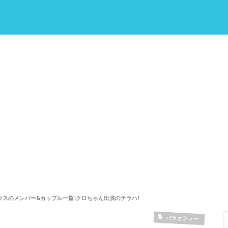
ウスのメンバー&カップル一覧!クロちゃん出演のテラハ!
バラエティー