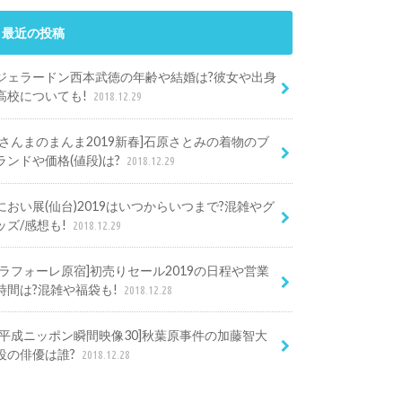
最近の投稿
ジェラードン西本武徳の年齢や結婚は?彼女や出身
高校についても!
2018.12.29
[さんまのまんま2019新春]石原さとみの着物のブ
ランドや価格(値段)は?
2018.12.29
におい展(仙台)2019はいつからいつまで?混雑やグ
ッズ/感想も!
2018.12.29
[ラフォーレ原宿]初売りセール2019の日程や営業
時間は?混雑や福袋も!
2018.12.28
[平成ニッポン瞬間映像30]秋葉原事件の加藤智大
役の俳優は誰?
2018.12.28