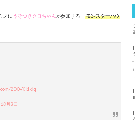
ウスに
うそつきクロちゃん
が参加する「
モンスターハウ
er.com/2O0V0I1kIq
年10月3日