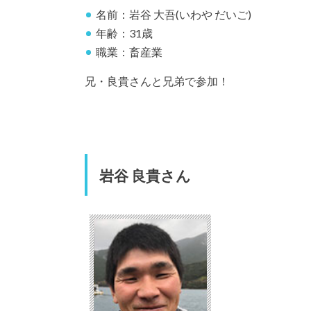
名前：岩谷 大吾(いわや だいご)
年齢：31歳
職業：畜産業
兄・良貴さんと兄弟で参加！
岩谷 良貴さん