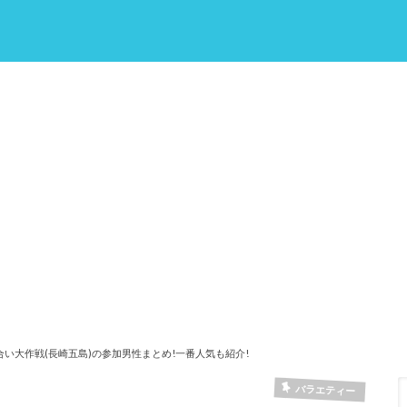
い大作戦(長崎五島)の参加男性まとめ!一番人気も紹介!
バラエティー