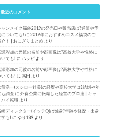
最近のコメント
キャンメイク福袋2019の発売日や販売店は?通販や予
約についても!
に
2019年におすすめコスメ福袋のご
紹介！ | おにぎりまとめ
より
宮瀬彩加の元彼の名前や顔画像は?高校大学や性格に
ついても!
に
ハッピ
より
宮瀬彩加の元彼の名前や顔画像は?高校大学や性格に
ついても!
に
高田
より
水留浩一(スシロー社長)の経歴や高校大学は?結婚や年
収も調査
に
外食企業に転職した経営のプロ達 | キャ
リハイ転職
より
石崎ディレクター(イッテQ)は独身?年齢や経歴・出身
大学も!
に
ゆり189
より