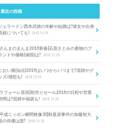
最近の投稿
ジェラードン西本武徳の年齢や結婚は?彼女や出身
高校についても!
2018.12.29
[さんまのまんま2019新春]石原さとみの着物のブ
ランドや価格(値段)は?
2018.12.29
におい展(仙台)2019はいつからいつまで?混雑やグ
ッズ/感想も!
2018.12.29
[ラフォーレ原宿]初売りセール2019の日程や営業
時間は?混雑や福袋も!
2018.12.28
[平成ニッポン瞬間映像30]秋葉原事件の加藤智大
役の俳優は誰?
2018.12.28