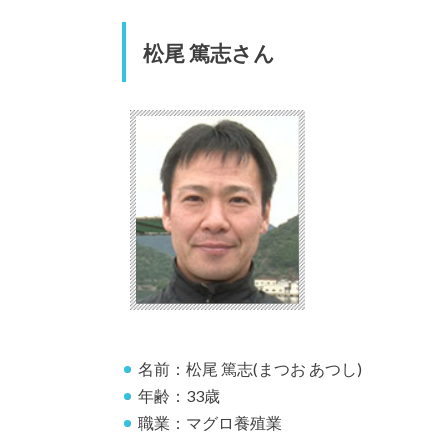
松尾 篤志さん
名前：松尾 篤志(まつお あつし)
年齢：33歳
職業：マグロ養殖業