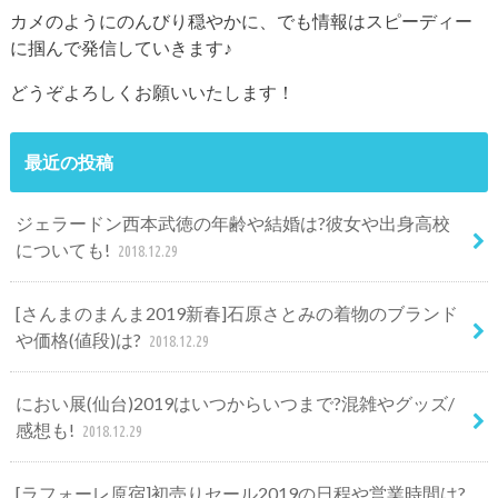
カメのようにのんびり穏やかに、でも情報はスピーディー
に掴んで発信していきます♪
どうぞよろしくお願いいたします！
最近の投稿
ジェラードン西本武徳の年齢や結婚は?彼女や出身高校
についても!
2018.12.29
[さんまのまんま2019新春]石原さとみの着物のブランド
や価格(値段)は?
2018.12.29
におい展(仙台)2019はいつからいつまで?混雑やグッズ/
感想も!
2018.12.29
[ラフォーレ原宿]初売りセール2019の日程や営業時間は?