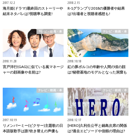
2017.12.2
2018.2.15
海月姫(ドラマ)最終回のストーリーや
R-1グランプリ2018の優勝者や結果
結末ネタバレは?視聴率も調査!
は?出場者と視聴者感想も!
テレビ・映画・本
テレビ・映画・本
2018.11.28
2018.10.18
宮戸洋行(GAG)に似ている嵐マネージ
紅の豚ポルコの年齢や人間の頃の顔
ャーの顔画像や名前は?
は?秘密基地のモデルとなった洞窟も
テレビ・映画・本
テレビ・映画・本
2017.10.19
2018.12.17
リメンバーミー(ピクサー)主題歌の日
[HERO]久利生公平と鍋島次席の関係
本語版歌手は誰?吹き替えの声優も
は?過去エピソードや信頼の理由は?