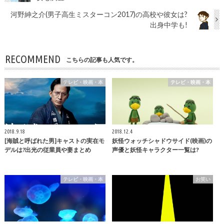
河野紳之介(男子高生ミスターコン2017)の高校や彼女は?
出身中学も!
RECOMMEND
こちらの記事も人気です。
テレビ・映画・本
テレビ・映画・本
2018.9.18
2018.12.4
[海賊と呼ばれた男]キャストの実在モ
妖怪ウォッチシャドウサイド(映画)の
デルは?出光の従業員や妻まとめ
声優と妖怪キャラクター一覧は?
テレビ・映画・本
お笑い