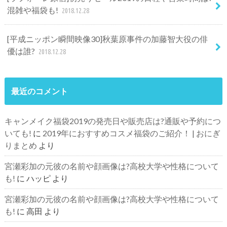
混雑や福袋も!
2018.12.28
[平成ニッポン瞬間映像30]秋葉原事件の加藤智大役の俳
優は誰?
2018.12.28
最近のコメント
キャンメイク福袋2019の発売日や販売店は?通販や予約につ
いても!
に
2019年におすすめコスメ福袋のご紹介！ | おにぎ
りまとめ
より
宮瀬彩加の元彼の名前や顔画像は?高校大学や性格について
も!
に
ハッピ
より
宮瀬彩加の元彼の名前や顔画像は?高校大学や性格について
も!
に
高田
より