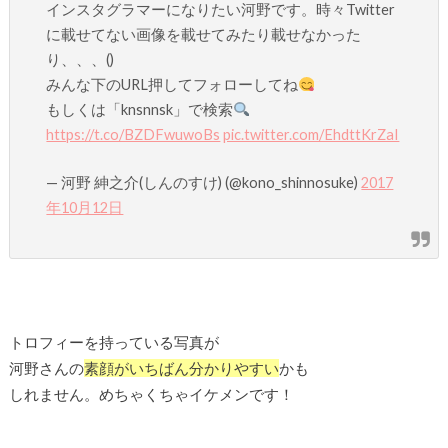
インスタグラマーになりたい河野です。時々Twitter
に載せてない画像を載せてみたり載せなかった
り、、、()
みんな下のURL押してフォローしてね
もしくは「knsnnsk」で検索
https://t.co/BZDFwuwoBs
pic.twitter.com/EhdttKrZaI
— 河野 紳之介(しんのすけ) (@kono_shinnosuke)
2017
年10月12日
トロフィーを持っている写真が
河野さんの
素顔がいちばん分かりやすい
かも
しれません。めちゃくちゃイケメンです！