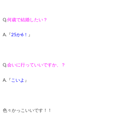
Q.
何歳で結婚したい？
A.『
25か6！
』
Q.
会いに行っていいですか、？
A.『
こいよ
』
色々かっこいいです！！