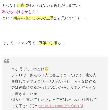
とっても
正直に
答えられている感じがしますが、
私でもいけるかも？！
という
期待を抱かせるのが上手
だと思います（＾＾）
そして、ファン宛てに
直筆の手紙
も！
字が汚くてごめんね
フォロワーさん1人1人に書こうとしたけど、他の人
を推してるフォロワーさんもいるし、みんなに送る
のは迷惑になるかもしれないからとりあえずみんな
に書きました
個人宛に書いてもいいよって方はいいねかRT押して
って下さい( ¨̮ )︎︎❤︎︎
pic.twitter.com/1K4cOn1r31