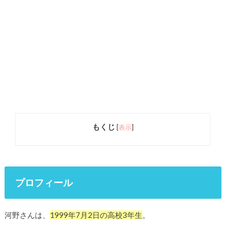
もくじ
[
表示
]
プロフィール
河野さんは、
1999年7月2日の高校3年生
。