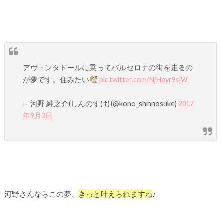
アヴェンタドールに乗ってバルセロナの街を走るの
が夢です。住みたい
pic.twitter.com/NjHpyr9sjW
— 河野 紳之介(しんのすけ) (@kono_shinnosuke)
2017
年9月3日
河野さんならこの夢、
きっと叶えられますね
♪