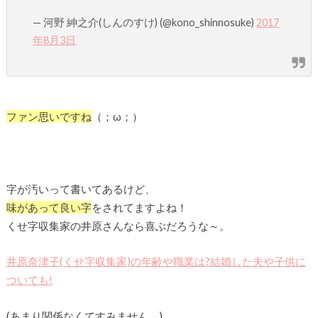
— 河野 紳之介(しんのすけ) (@kono_shinnosuke)
2017
年8月3日
ファン思いですね
（；ω；）
字が汚いって書いてあるけど、
味があって良い字
をされてますよね！
くせ字収集家の井原さんなら喜ぶだろうな～。
井原奈津子(くせ字収集家)の年齢や職業は?結婚した夫や子供に
ついても!
(あまり関係なくてすみません。)