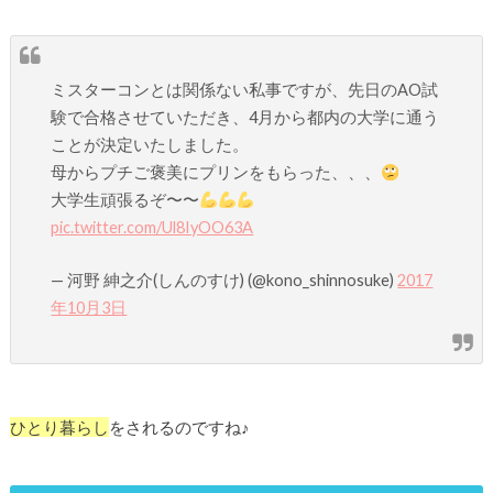
ミスターコンとは関係ない私事ですが、先日のAO試
験で合格させていただき、4月から都内の大学に通う
ことが決定いたしました。
母からプチご褒美にプリンをもらった、、、
大学生頑張るぞ〜〜
pic.twitter.com/Ul8IyOO63A
— 河野 紳之介(しんのすけ) (@kono_shinnosuke)
2017
年10月3日
ひとり暮らし
をされるのですね♪