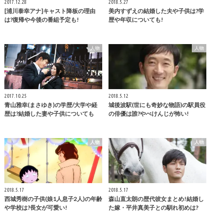
2017.12.28
2018.5.27
[浦川泰幸アナ]キャスト降板の理由
美内すずえの結婚した夫や子供は?学
は?復帰や今後の番組予定も!
歴や年収についても!
人物
人物
2017.10.25
2018.5.12
青山雅幸(まさゆき)の学歴/大学や経
城後波駅(世にも奇妙な物語)の駅員役
歴は?結婚した妻や子供についても
の俳優は誰?やべけんじが怖い!
人物
人物
2018.5.17
2018.5.17
西城秀樹の子供(娘1人息子2人)の年齢
森山直太朗の歴代彼女まとめ!結婚し
や学校は?長女が可愛い!
た嫁・平井真美子との馴れ初めは?