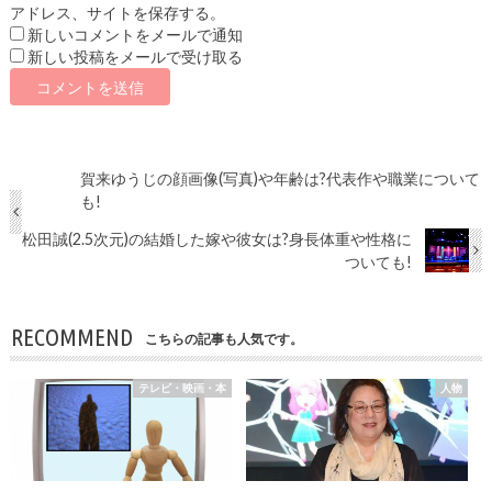
アドレス、サイトを保存する。
新しいコメントをメールで通知
新しい投稿をメールで受け取る
賀来ゆうじの顔画像(写真)や年齢は?代表作や職業について
も!
松田誠(2.5次元)の結婚した嫁や彼女は?身長体重や性格に
ついても!
RECOMMEND
こちらの記事も人気です。
テレビ・映画・本
人物