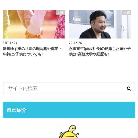
人物
人物
2017.12.23
2018.5.26
愛川ゆず季の旦那の顔写真や職業・
永田寛哲(pixiv社長)の結婚した嫁や子
年齢は?子供についても!
供は?高校大学や経歴も!
自己紹介