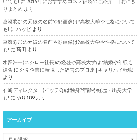
いても!
に
2019年におすすめコスメ福袋のご紹介！ | おにぎ
りまとめ
より
宮瀬彩加の元彼の名前や顔画像は?高校大学や性格について
も!
に
ハッピ
より
宮瀬彩加の元彼の名前や顔画像は?高校大学や性格について
も!
に
高田
より
水留浩一(スシロー社長)の経歴や高校大学は?結婚や年収も
調査
に
外食企業に転職した経営のプロ達 | キャリハイ転職
より
石崎ディレクター(イッテQ)は独身?年齢や経歴・出身大学
も!
に
ゆり189
より
アーカイブ