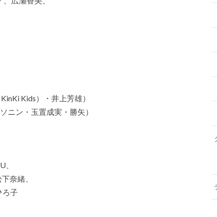
ラ 、広瀬香美、
KinKi Kids）
・井上芳雄）
・ソニン・玉置成実・勝矢）
JU、
松下奈緒、
ひろ子