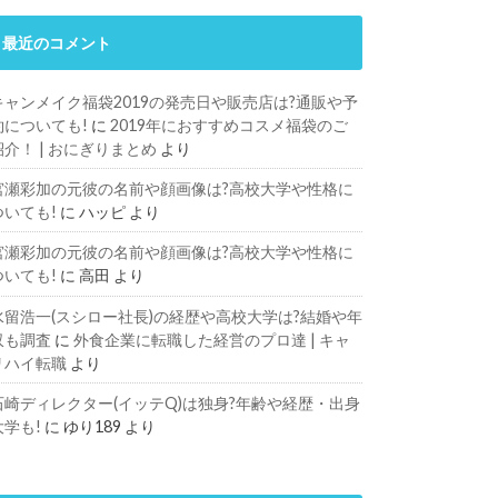
最近のコメント
キャンメイク福袋2019の発売日や販売店は?通販や予
約についても!
に
2019年におすすめコスメ福袋のご
紹介！ | おにぎりまとめ
より
宮瀬彩加の元彼の名前や顔画像は?高校大学や性格に
ついても!
に
ハッピ
より
宮瀬彩加の元彼の名前や顔画像は?高校大学や性格に
ついても!
に
高田
より
水留浩一(スシロー社長)の経歴や高校大学は?結婚や年
収も調査
に
外食企業に転職した経営のプロ達 | キャ
リハイ転職
より
石崎ディレクター(イッテQ)は独身?年齢や経歴・出身
大学も!
に
ゆり189
より