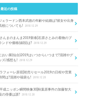
最近の投稿
ジェラードン西本武徳の年齢や結婚は?彼女や出身
高校についても!
2018.12.29
[さんまのまんま2019新春]石原さとみの着物のブ
ランドや価格(値段)は?
2018.12.29
におい展(仙台)2019はいつからいつまで?混雑やグ
ッズ/感想も!
2018.12.29
[ラフォーレ原宿]初売りセール2019の日程や営業
時間は?混雑や福袋も!
2018.12.28
[平成ニッポン瞬間映像30]秋葉原事件の加藤智大
役の俳優は誰?
2018.12.28