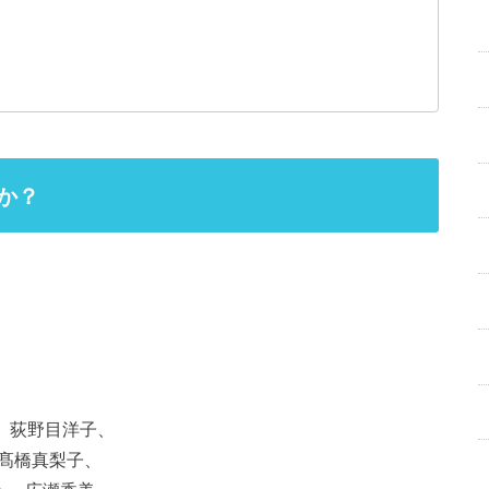
か？
。
 、荻野目洋子、
之、髙橋真梨子、