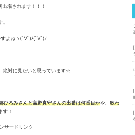
初出場されます！！！
す。
ヽ(ﾟ∀ﾟ)ﾒ(ﾟ∀ﾟ)ﾉ
、絶対に見たいと思っています☆
郷ひろみさんと宮野真守さんの出番は何番目か
や、
歌わ
ます！
ンサードリンク