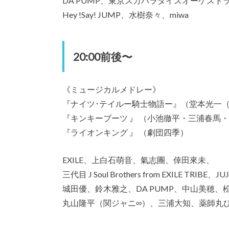
DA PUMP、東京スカパラダイスオーケスト
Hey !Say! JUMP
、水樹奈々、miwa
20:00前後〜
《ミュージカルメドレー》
『ナイツ･テイルー騎士物語ー』（堂本光一
（
『キンキーブーツ 』 （小池徹平・三浦春馬
『ライオンキング 』 （劇団四季）
EXILE、上白石萌音、氣志團、倖田來未、
三代目 J Soul Brothers from EXILE TRIBE
、JU
城田優、鈴木雅之、DA PUMP、中山美穂、
丸山隆平
（関ジャニ∞）
、三浦大知、薬師丸