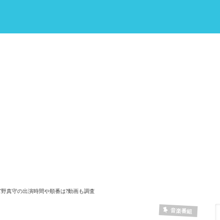
8]宮野真守の出演時間や順番は?動画も調査
音楽番組