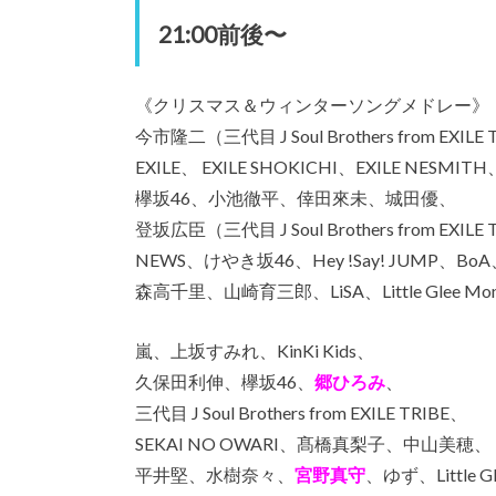
21:00前後〜
《クリスマス＆ウィンターソングメドレー》
今市隆二
（三代目 J Soul Brothers from EXILE
EXILE、 EXILE SHOKICHI、EXILE NESMITH
欅坂46、小池徹平、倖田來未、城田優、
登坂広臣
（三代目 J Soul Brothers from EXILE
NEWS、けやき坂46、
Hey !Say! JUMP
、BoA
森高千里、山崎育三郎、LiSA、Little Glee Mon
嵐、上坂すみれ、KinKi Kids、
久保田利伸、欅坂46、
郷ひろみ
、
三代目 J Soul Brothers from EXILE TRIBE
、
SEKAI NO OWARI、髙橋真梨子、中山美穂、
平井堅、水樹奈々、
宮野真守
、ゆず、Little Gl