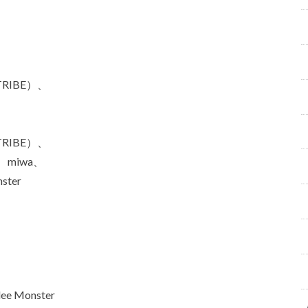
 TRIBE）
、
、
 TRIBE）
、
、miwa、
ster
ee Monster