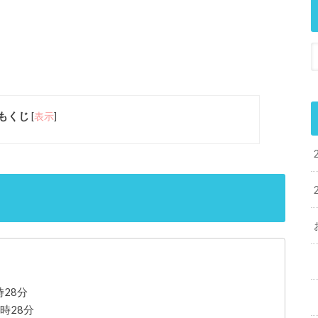
もくじ
[
表示
]
時28分
3時28分