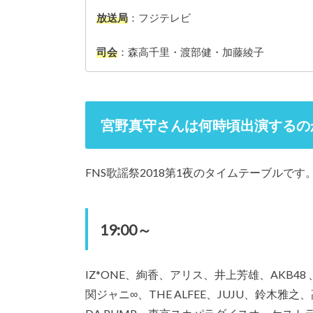
放送局
：フジテレビ
司会
：森高千里・渡部健・加藤綾子
宮野真守さんは何時頃出演するの
FNS歌謡祭2018第1夜のタイムテーブルです
19:00～
IZ*ONE、絢香、アリス、井上芳雄、AKB48
関ジャニ∞、THE ALFEE、JUJU、鈴木雅