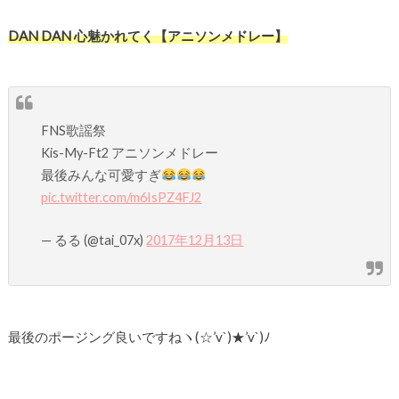
DAN DAN 心魅かれてく【アニソンメドレー】
FNS歌謡祭
Kis-My-Ft2 アニソンメドレー
最後みんな可愛すぎ
pic.twitter.com/m6IsPZ4FJ2
— るる (@tai_07x)
2017年12月13日
最後のポージング良いですねヽ(☆’v`)★’v`)ﾉ