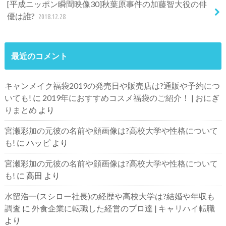
[平成ニッポン瞬間映像30]秋葉原事件の加藤智大役の俳
優は誰?
2018.12.28
最近のコメント
キャンメイク福袋2019の発売日や販売店は?通販や予約につ
いても!
に
2019年におすすめコスメ福袋のご紹介！ | おにぎ
りまとめ
より
宮瀬彩加の元彼の名前や顔画像は?高校大学や性格について
も!
に
ハッピ
より
宮瀬彩加の元彼の名前や顔画像は?高校大学や性格について
も!
に
高田
より
水留浩一(スシロー社長)の経歴や高校大学は?結婚や年収も
調査
に
外食企業に転職した経営のプロ達 | キャリハイ転職
より