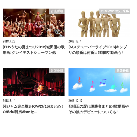
音楽番組
2018-2019の出来事
2018.7.25
2018.12.7
[FNSうたの夏まつり2018]城田優の歌
[Mステスーパーライブ2018]キンプ
動画!グレイテストショーマン他
リの順番は何番目?時間や動画も!
音楽番組
音楽番組
2018.3.14
2018.12.17
関ジャム完全燃SHOW(3/18)まとめ！
歌唱王の歴代優勝者まとめ!歌動画や
Official髭男dismセ…
その後のデビューについても!