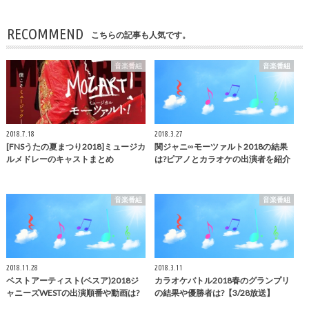
RECOMMEND
こちらの記事も人気です。
音楽番組
音楽番組
2018.7.18
2018.3.27
[FNSうたの夏まつり2018]ミュージカ
関ジャニ∞モーツァルト2018の結果
ルメドレーのキャストまとめ
は?ピアノとカラオケの出演者を紹介
音楽番組
音楽番組
2018.11.28
2018.3.11
ベストアーティスト(ベスア)2018ジ
カラオケバトル2018春のグランプリ
ャニーズWESTの出演順番や動画は?
の結果や優勝者は?【3/28放送】