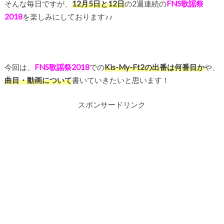
そんな毎日ですが、
12月5日と12日
の2週連続の
FNS歌謡祭
2018
を楽しみにしております♪♪
今回は、
FNS歌謡祭2018
での
Kis-My-Ft2の出番は何番目か
や、
曲目・動画について
書いていきたいと思います！
スポンサードリンク