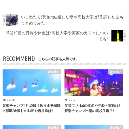
いしわたり淳治の結婚した妻や高校大学は?作詞した曲も
まとめてみた!
熊谷和徳の身長や体重は?高校大学や実家のカフェについ
ても!
RECOMMEND
こちらの記事も人気です。
音楽番組
音楽番組
2018.4.10
2018.2.5
音楽チャンプ4月15日【歌うま発掘隊
琴音(ことね)の本名や年齢・家族は?
in那覇/金沢】の動画や再放送は?
音楽チャンプ出場の高校生歌手!
音楽番組
音楽番組