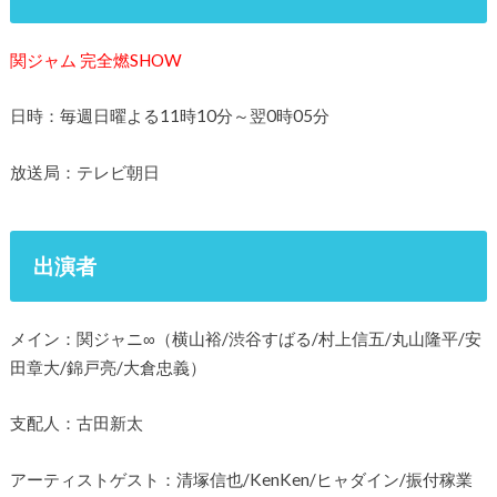
関ジャム 完全燃SHOW
日時：毎週日曜よる11時10分～翌0時05分
放送局：テレビ朝日
出演者
メイン：関ジャニ∞（横山裕/渋谷すばる/村上信五/丸山隆平/安
田章大/錦戸亮/大倉忠義）
支配人：古田新太
アーティストゲスト：清塚信也/KenKen/ヒャダイン/振付稼業