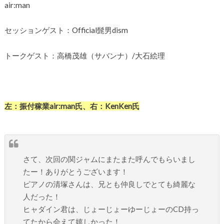
air:man
セッションゲスト：Official髭男dism
トークゲスト：高橋茂雄（サバンナ）/大石絵理
左：振付稼業air:man氏、右：KenKen氏
さて、次回の関ジャムにまたまた呼んでもらいまし
たー！ありがとうございます！
ピアノの清塚さんは、兄とも仲良しでとても綺麗な
人だった！
ヒャダイン君は、じょーじょーゆーじょーのCD持っ
てたから会えて嬉しかった！