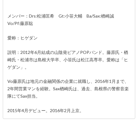
メンバー：Drs:松浦匡希 Gt:小笹大輔 Ba/Sax:楢崎誠
Vo/Pf:藤原聡
愛称：ヒゲダン
説明：2012年6月結成の山陰発ピアノPOPバンド。藤原氏・楢
崎氏・松浦市は島根大学卒、小笹氏は松江高専卒。愛称は「ヒ
ゲダン」。
Vo藤原氏は地元の金融関係の企業に就職し、2016年1月まで、
2年間営業マンを経験。Sax楢崎氏は、過去、島根県の警察音楽
隊にてSax担当。
2015年4月デビュー。2016年2月上京。