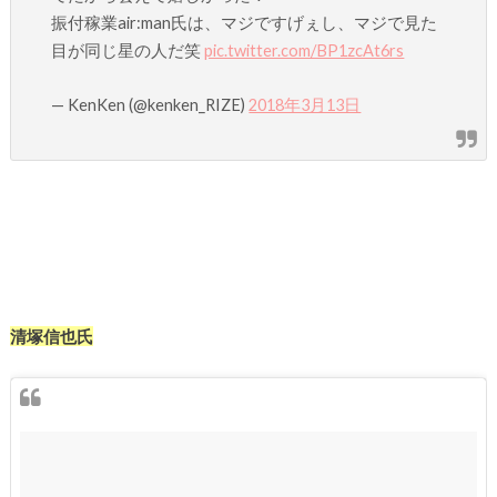
振付稼業air:man氏は、マジですげぇし、マジで見た
目が同じ星の人だ笑
pic.twitter.com/BP1zcAt6rs
— KenKen (@kenken_RIZE)
2018年3月13日
清塚信也氏