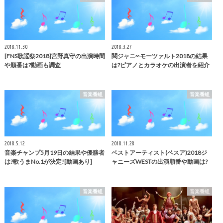
2018.11.30
2018.3.27
[FNS歌謡祭2018]宮野真守の出演時間
関ジャニ∞モーツァルト2018の結果
や順番は?動画も調査
は?ピアノとカラオケの出演者を紹介
音楽番組
音楽番組
2018.5.12
2018.11.28
音楽チャンプ5月19日の結果や優勝者
ベストアーティスト(ベスア)2018ジ
は?歌うまNo.1が決定![動画あり]
ャニーズWESTの出演順番や動画は?
音楽番組
音楽番組