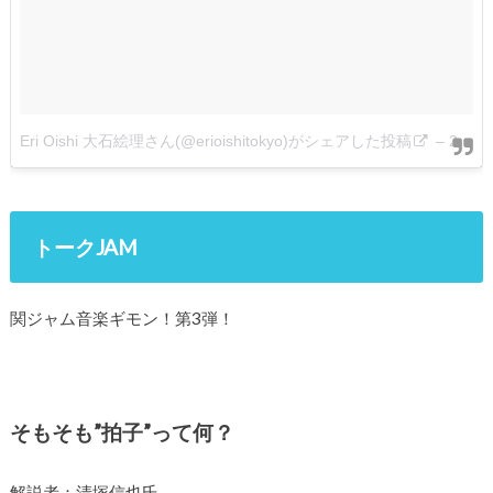
Eri Oishi 大石絵理さん(@erioishitokyo)がシェアした投稿
–
2月 27, 2018 at 10:38午後 PST
トークJAM
関ジャム音楽ギモン！第3弾！
そもそも”拍子”って何？
解説者：清塚信也氏