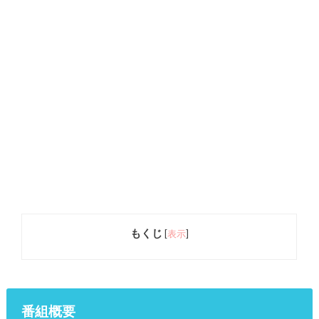
もくじ
[
表示
]
番組概要