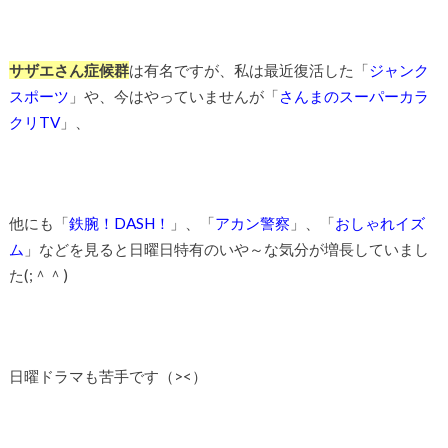
サザエさん症候群
は有名ですが、私は最近復活した「
ジャンク
スポーツ
」や、今はやっていませんが「
さんまのスーパーカラ
クリTV
」、
他にも「
鉄腕！DASH！
」、「
アカン警察
」、「
おしゃれイズ
ム
」などを見ると日曜日特有のいや～な気分が増長していまし
た(;＾＾)
日曜ドラマも苦手です（><）