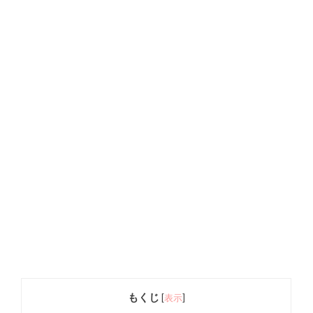
もくじ
[
表示
]