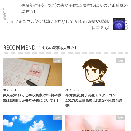
佐藤勢津子(せつこ)の夫や子供は?美空ひばりの兄弟姉妹の
現在も!
ティフォニウム(お台場)は予約なしで入れる?混雑や感想/
口コミも!
RECOMMEND
こちらの記事も人気です。
人物
人物
2017.10.14
2017.10.10
井原奈津子(くせ字収集家)の年齢や職
平賀勇成(男子高生ミスターコン
業は?結婚した夫や子供についても!
2017)の出身高校は?彼女や兄弟も調
査!
人物
人物