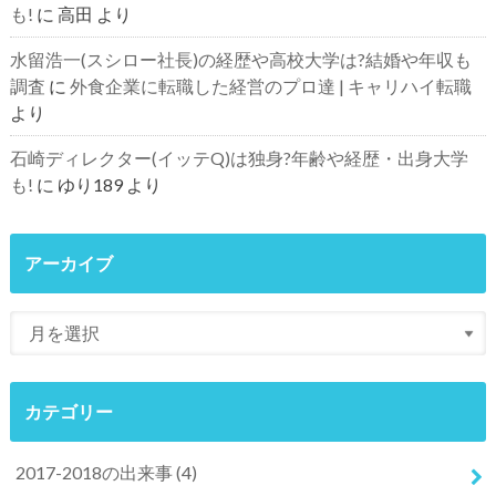
も!
に
高田
より
水留浩一(スシロー社長)の経歴や高校大学は?結婚や年収も
調査
に
外食企業に転職した経営のプロ達 | キャリハイ転職
より
石崎ディレクター(イッテQ)は独身?年齢や経歴・出身大学
も!
に
ゆり189
より
アーカイブ
カテゴリー
2017-2018の出来事
(4)