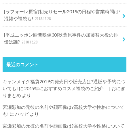
[ラフォーレ原宿]初売りセール2019の日程や営業時間は?
混雑や福袋も!
2018.12.28
[平成ニッポン瞬間映像30]秋葉原事件の加藤智大役の俳
優は誰?
2018.12.28
最近のコメント
キャンメイク福袋2019の発売日や販売店は?通販や予約につ
いても!
に
2019年におすすめコスメ福袋のご紹介！ | おにぎ
りまとめ
より
宮瀬彩加の元彼の名前や顔画像は?高校大学や性格について
も!
に
ハッピ
より
宮瀬彩加の元彼の名前や顔画像は?高校大学や性格について