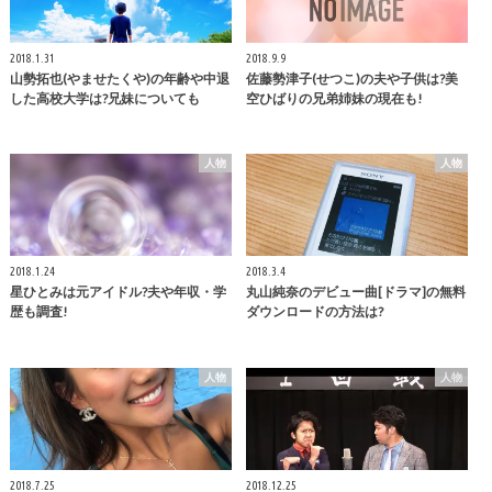
2018.1.31
2018.9.9
山勢拓也(やませたくや)の年齢や中退
佐藤勢津子(せつこ)の夫や子供は?美
した高校大学は?兄妹についても
空ひばりの兄弟姉妹の現在も!
人物
人物
2018.1.24
2018.3.4
星ひとみは元アイドル?夫や年収・学
丸山純奈のデビュー曲[ドラマ]の無料
歴も調査!
ダウンロードの方法は?
人物
人物
2018.7.25
2018.12.25