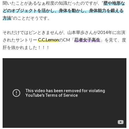
聞いたことがあるなぁ程度の知識だったのですが、”
壁や地形な
どのオブジェクトを活かし、身体を動かし、身体能力を鍛える
方法
“のことだそうです。
それだけではピンときませんが、山本華歩さんが2014年に出演
されたサントリー
C.C.Lemon
のCM「
忍者女子高生
」を見て、度
肝を抜かれました！！！