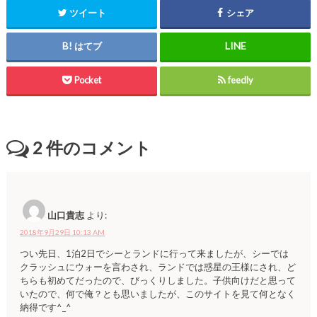
ツイート
シェア
はてブ
Pocket
feedly
2
件のコメント
山口貴志
より:
2018年9月29日 10:13 AM
つい先日、1泊2日でシーとランドに行って来ましたが、シーでは
クラッシュにウォーを言わされ、ランドでは惑星の王様にされ、ど
ちらも初めてだったので、びっくりしました。子供向けだと思って
いたので、何で俺？とも思いましたが、このサイトを見て何となく
納得です^_^