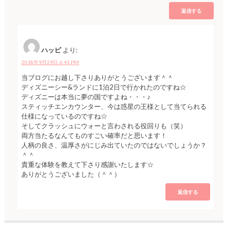
返信する
ハッピ
より:
2018年9月29日 6:41 PM
当ブログにお越し下さりありがとうございます＾＾
ディズニーシー&ランドに1泊2日で行かれたのですね☆
ディズニーは本当に夢の国ですよね・・・♪
スティッチエンカウンター、今は惑星の王様として当てられる
仕様になっているのですね☆
そしてクラッシュにウォーと言わされる役回りも（笑）
両方当たるなんてものすごい確率だと思います！
人柄の良さ、温厚さがにじみ出ていたのではないでしょうか？
＾＾
貴重な体験を教えて下さり感謝いたします☆
ありがとうございました（＾＾）
返信する