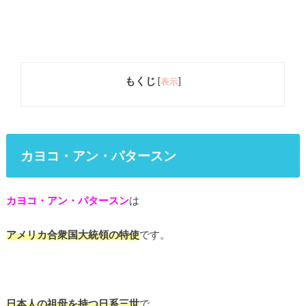
もくじ
[
表示
]
カヨコ・アン・パタースン
カヨコ・アン・パタースン
は
アメリカ合衆国大統領の特使
です。
日本人の祖母を持つ日系三世
で、