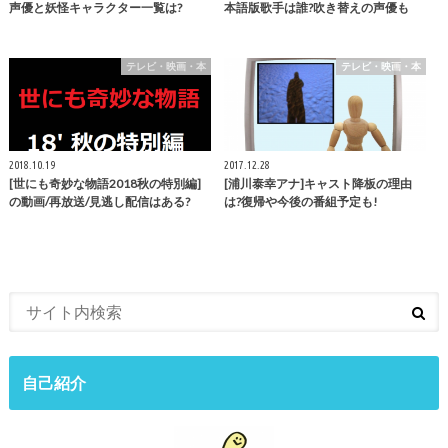
声優と妖怪キャラクター一覧は?
本語版歌手は誰?吹き替えの声優も
テレビ・映画・本
テレビ・映画・本
2018.10.19
2017.12.28
[世にも奇妙な物語2018秋の特別編]
[浦川泰幸アナ]キャスト降板の理由
の動画/再放送/見逃し配信はある?
は?復帰や今後の番組予定も!
自己紹介