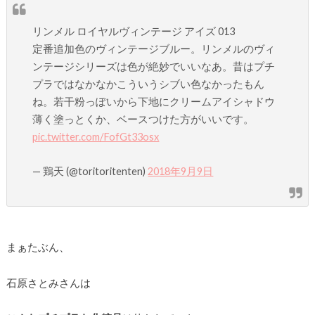
リンメル ロイヤルヴィンテージ アイズ 013
定番追加色のヴィンテージブルー。リンメルのヴィ
ンテージシリーズは色が絶妙でいいなあ。昔はプチ
プラではなかなかこういうシブい色なかったもん
ね。若干粉っぽいから下地にクリームアイシャドウ
薄く塗っとくか、ベースつけた方がいいです。
pic.twitter.com/FofGt33osx
— 鶏天 (@toritoritenten)
2018年9月9日
まぁたぶん、
石原さとみさんは