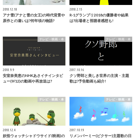
2018.12.18
2018.2.15
アナ雪(アナと雪の女王)の時代背景や
R-1グランプリ2018の優勝者や結果
原作との違いは?何年頃の物語?
は?出場者と視聴者感想も!
テレビ・映画・本
テレビ・映画・本
2018.9.9
2017.10.16
安室奈美恵のNHKあさイチインタビ
クソ野郎と美しき世界の主演・主題
ュー(9/12)の動画や再放送は?
歌は?予告動画も紹介!
テレビ・映画・本
テレビ・映画・本
2018.12.4
2017.10.19
妖怪ウォッチシャドウサイド(映画)の
リメンバーミー(ピクサー)主題歌の日