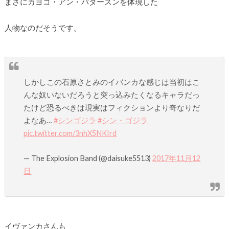
まさにカヨコ・アン・パタースンを体現した
人物なのだそうです。
しかしこの石原さとみのイバンカな感じは当初はこ
んな奴いないだろうと突っ込みたくなるキャラだっ
たけど恐るべきは現実はフィクションより奇なりだ
よなあ…
#シンゴジラ
#シン・ゴジラ
pic.twitter.com/3nhX5NKIrd
— The Explosion Band (@daisuke5513)
2017年11月12
日
イヴァンカさんも