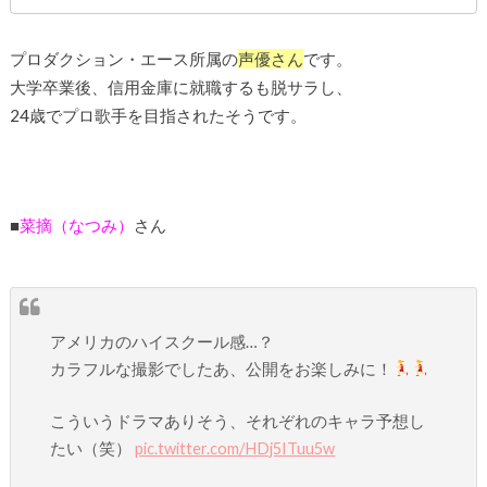
プロダクション・エース所属の
声優さん
です。
大学卒業後、信用金庫に就職するも脱サラし、
24歳でプロ歌手を目指されたそうです。
■
菜摘（なつみ）
さん
アメリカのハイスクール感…？
カラフルな撮影でしたあ、公開をお楽しみに！
こういうドラマありそう、それぞれのキャラ予想し
たい（笑）
pic.twitter.com/HDj5ITuu5w