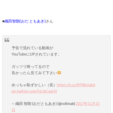
■
織田智朗(おだ ともあき)
さん
予告で流れている動画が
YouTubeにUPされています。
ガッツリ映ってるので
良かったら見てみて下さい
めっちゃ恥ずかしい（笑）
https://t.co/j9PRbtIab6
pic.twitter.com/FqIJgCqqrN
— 織田 智朗 (おだともあき) (@odtmak)
2017年11月15
日