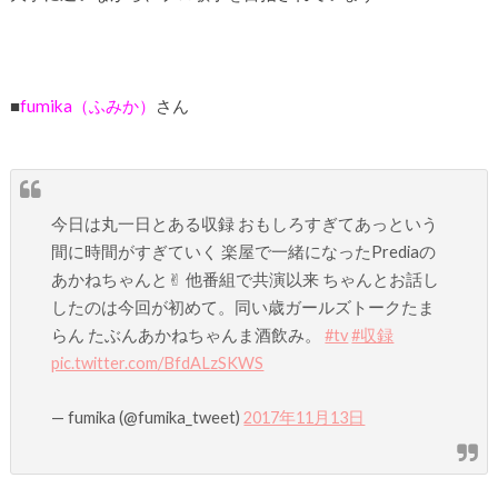
■
fumika（ふみか）
さん
今日は丸一日とある収録 おもしろすぎてあっという
間に時間がすぎていく 楽屋で一緒になったPrediaの
あかねちゃんと✌︎ 他番組で共演以来 ちゃんとお話し
したのは今回が初めて。同い歳ガールズトークたま
らん たぶんあかねちゃんま酒飲み。
#tv
#収録
pic.twitter.com/BfdALzSKWS
— fumika (@fumika_tweet)
2017年11月13日