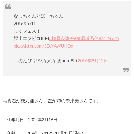
なっちゃんとほーちゃん
2016/09/11
ふくフェス！
福山エフピコRIM
#柿原奈津美
#柿原穂乃佳
#なつほの
pic.twitter.com/3EeYAWUHOq
— のんびり!※カメカ (@non_8b)
2016年9月12日
写真右が穂乃佳さん、左が姉の奈津美さんです。
生年月日 2002年2月16日
年齢 15歳（2017年11月19日現在）