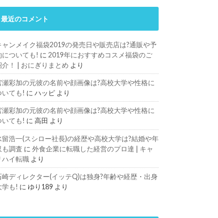
最近のコメント
キャンメイク福袋2019の発売日や販売店は?通販や予
約についても!
に
2019年におすすめコスメ福袋のご
紹介！ | おにぎりまとめ
より
宮瀬彩加の元彼の名前や顔画像は?高校大学や性格に
ついても!
に
ハッピ
より
宮瀬彩加の元彼の名前や顔画像は?高校大学や性格に
ついても!
に
高田
より
水留浩一(スシロー社長)の経歴や高校大学は?結婚や年
収も調査
に
外食企業に転職した経営のプロ達 | キャ
リハイ転職
より
石崎ディレクター(イッテQ)は独身?年齢や経歴・出身
大学も!
に
ゆり189
より