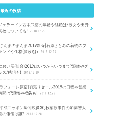
最近の投稿
ジェラードン西本武徳の年齢や結婚は?彼女や出身
高校についても!
2018.12.29
[さんまのまんま2019新春]石原さとみの着物のブ
ランドや価格(値段)は?
2018.12.29
におい展(仙台)2019はいつからいつまで?混雑やグ
ッズ/感想も!
2018.12.29
[ラフォーレ原宿]初売りセール2019の日程や営業
時間は?混雑や福袋も!
2018.12.28
[平成ニッポン瞬間映像30]秋葉原事件の加藤智大
役の俳優は誰?
2018.12.28