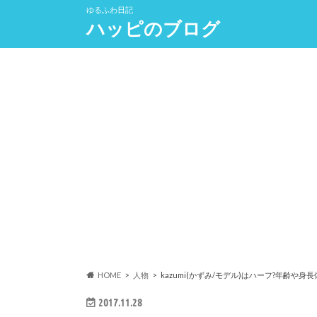
ゆるふわ日記
ハッピのブログ
HOME
人物
kazumi(かずみ/モデル)はハーフ?年齢や
2017.11.28