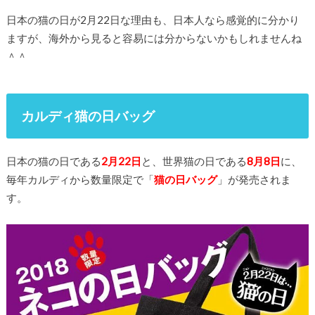
日本の猫の日が2月22日な理由も、日本人なら感覚的に分かり
ますが、海外から見ると容易には分からないかもしれませんね
＾＾
カルディ猫の日バッグ
日本の猫の日である
2月22日
と、世界猫の日である
8月8日
に、
毎年カルディから数量限定で「
猫の日バッグ
」が発売されま
す。