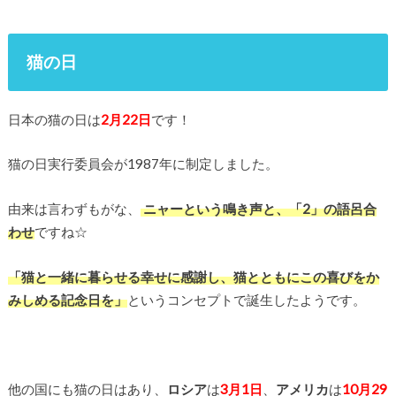
猫の日
日本の猫の日は
2月22日
です！
猫の日実行委員会が1987年に制定しました。
由来は言わずもがな、
ニャーという鳴き声と、「2」の語呂合
わせ
ですね☆
「猫と一緒に暮らせる幸せに感謝し、猫とともにこの喜びをか
みしめる記念日を」
というコンセプトで誕生したようです。
他の国にも猫の日はあり、
ロシア
は
3月1日
、
アメリカ
は
10月29