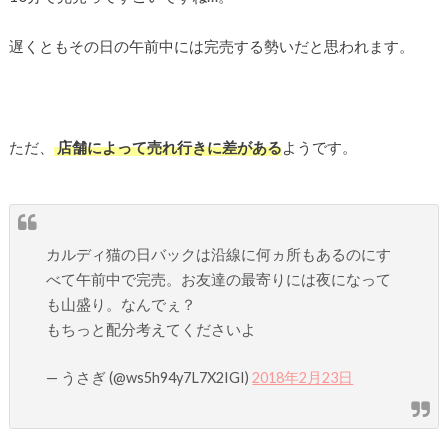
遅くともその日の午前中には完売する勢いだと思われます。
ただ、
店舗によって売れ行きに差がある
ようです。
カルディ猫の日バックは沿線に何ヵ所もあるのにす
べて午前中で完売。お友達の最寄りには夜になって
も山盛り。なんでぇ？
もちっと配分考えてくださいよ
— うさぎ (@ws5h94y7L7X2IGI)
2018年2月23日