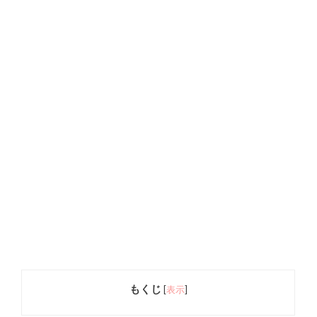
もくじ
[
表示
]