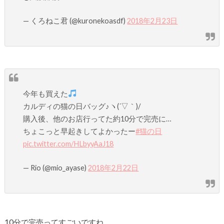
— くろねこ君 (@kuronekoasdf)
2018年2月23日
今年も買えた
カルディの猫の日バッグ♪ヽ(´▽｀)/
購入後、他のお店行ってた約10分で完売に…
ちょこっと早起きしてよかったー
#猫の日
pic.twitter.com/HLbyyAaJ18
— Rio (@mio_ayase)
2018年2月22日
10分で完売ってすごいですね…。