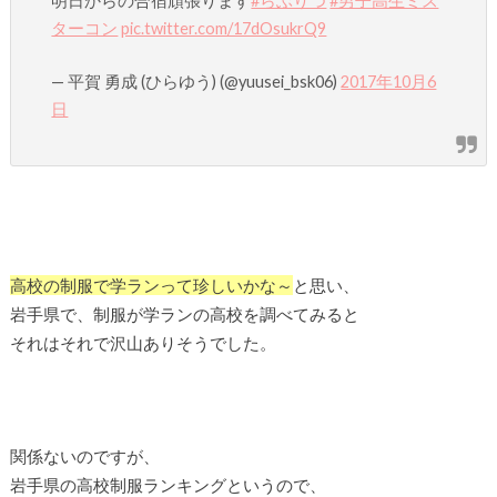
明日からの合宿頑張ります
#らぶりつ
#男子高生ミス
ターコン
pic.twitter.com/17dOsukrQ9
— 平賀 勇成 (ひらゆう) (@yuusei_bsk06)
2017年10月6
日
高校の制服で学ランって珍しいかな～
と思い、
岩手県で、制服が学ランの高校を調べてみると
それはそれで沢山ありそうでした。
関係ないのですが、
岩手県の高校制服ランキングというので、