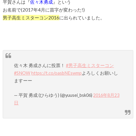
平賀さんは『
佐々木勇成
』という
お名前で(2017年4月に苗字が変わった!)
男子高生ミスターコン2016
に出られていました。
佐々木 勇成さんに投票！
#男子高生ミスターコン
#SNOW
https://t.co/oasbNEswmp
よろしくお願いし
ますーー
— 平賀 勇成 (ひらゆう) (@yuusei_bsk06)
2016年8月23
日