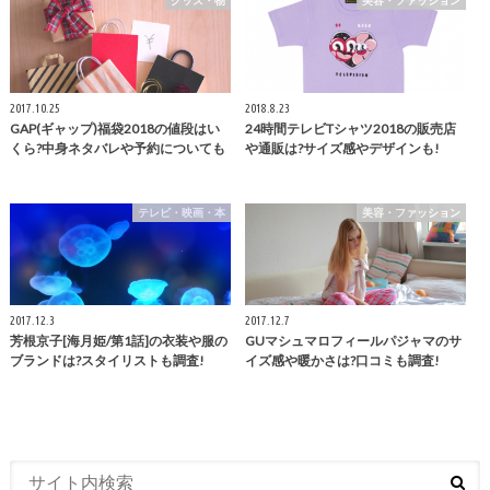
2017.10.25
2018.8.23
GAP(ギャップ)福袋2018の値段はい
24時間テレビTシャツ2018の販売店
くら?中身ネタバレや予約についても
や通販は?サイズ感やデザインも!
テレビ・映画・本
美容・ファッション
2017.12.3
2017.12.7
芳根京子[海月姫/第1話]の衣装や服の
GUマシュマロフィールパジャマのサ
ブランドは?スタイリストも調査!
イズ感や暖かさは?口コミも調査!