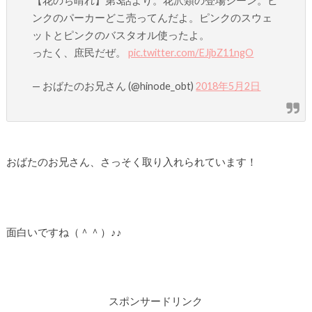
【花のち晴れ】第3話より。花沢類の登場シーン。ピ
ンクのパーカーどこ売ってんだよ。ピンクのスウェ
ットとピンクのバスタオル使ったよ。
ったく、庶民だぜ。
pic.twitter.com/EJjbZ11ngO
— おばたのお兄さん (@hinode_obt)
2018年5月2日
おばたのお兄さん、さっそく取り入れられています！
面白いですね（＾＾）♪♪
スポンサードリンク