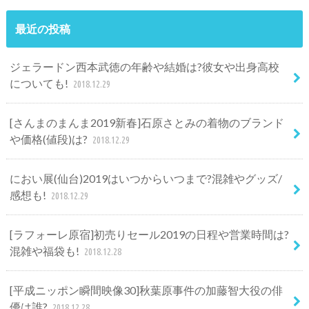
最近の投稿
ジェラードン西本武徳の年齢や結婚は?彼女や出身高校
についても!
2018.12.29
[さんまのまんま2019新春]石原さとみの着物のブランド
や価格(値段)は?
2018.12.29
におい展(仙台)2019はいつからいつまで?混雑やグッズ/
感想も!
2018.12.29
[ラフォーレ原宿]初売りセール2019の日程や営業時間は?
混雑や福袋も!
2018.12.28
[平成ニッポン瞬間映像30]秋葉原事件の加藤智大役の俳
優は誰?
2018.12.28