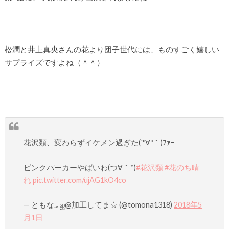
松潤と井上真央さんの花より団子世代には、ものすごく嬉しい
サプライズですよね（＾＾）
花沢類、変わらずイケメン過ぎた(´º∀º｀)ﾌｧｰ
ピンクパーカーやばいわ(つ∀｀*)
#花沢類
#花のち晴
れ
pic.twitter.com/ujAG1kO4co
— ともな.｡ஐ@加工してま☆ (@tomona1318)
2018年5
月1日