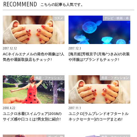
RECOMMEND
こちらの記事も人気です。
コスメ
テレビ・映画・本
2017.12.12
2017.12.3
ACネイルエナメルの発色や画像は?人
[海月姫]芳根京子(月海/つきみ)の衣装
気色や通販取扱店もチェック!
や洋服は?ブランドもチェック!
美容・ファッション
美容・ファッション
2018.4.22
2017.11.1
ユニクロ水着(スイムウェア)2018の
ユニクロ[ラムブレンドオフタートル
サイズ感や口コミは?男女別に紹介!
ネックセーター]のコーデまとめ!
グッズ・物
美容・ファッション