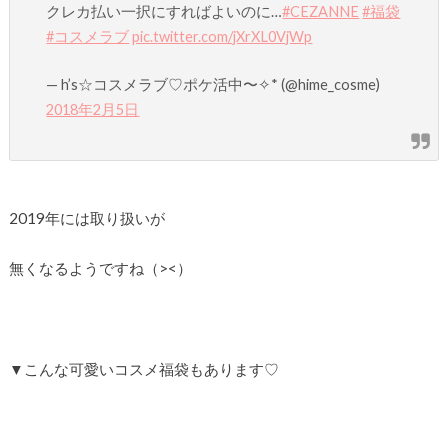
クレカ払い一択にすればよいのに…
#CEZANNE
#福袋
#コスメラブ
pic.twitter.com/jXrXL0VjWp
— h’s☆コスメラブ♡ポケ活中〜✧* (@hime_cosme)
2018年2月5日
2019年には取り扱いが
無くなるようですね（><）
▼こんな可愛いコスメ福袋もあります♡