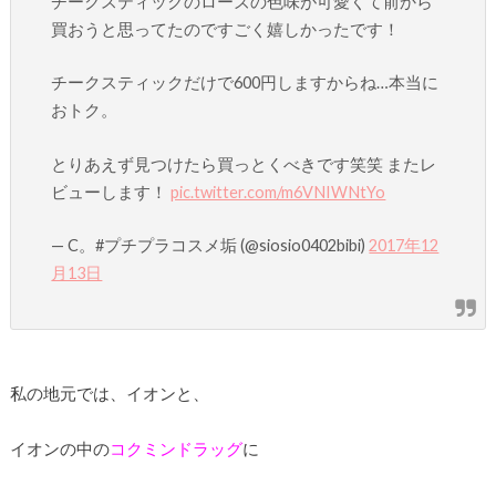
チークスティックのローズの色味が可愛くて前から
買おうと思ってたのですごく嬉しかったです！
チークスティックだけで600円しますからね…本当に
おトク。
とりあえず見つけたら買っとくべきです笑笑 またレ
ビューします！
pic.twitter.com/m6VNIWNtYo
— C。#プチプラコスメ垢 (@siosio0402bibi)
2017年12
月13日
私の地元では、イオンと、
イオンの中の
コクミンドラッグ
に