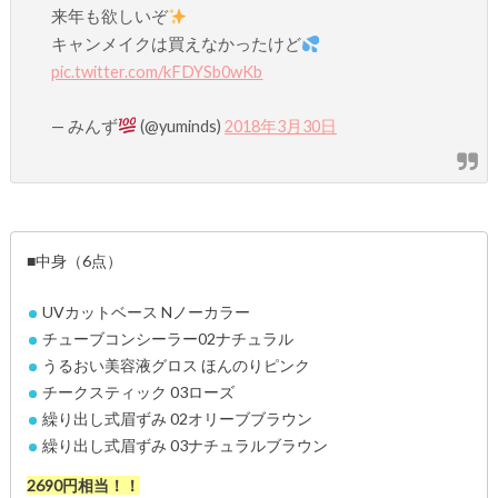
来年も欲しいぞ
キャンメイクは買えなかったけど
pic.twitter.com/kFDYSb0wKb
— みんず
(@yuminds)
2018年3月30日
■中身（6点）
UVカットベース Nノーカラー
チューブコンシーラー02ナチュラル
うるおい美容液グロス ほんのりピンク
チークスティック 03ローズ
繰り出し式眉ずみ 02オリーブブラウン
繰り出し式眉ずみ 03ナチュラルブラウン
2690円相当！！