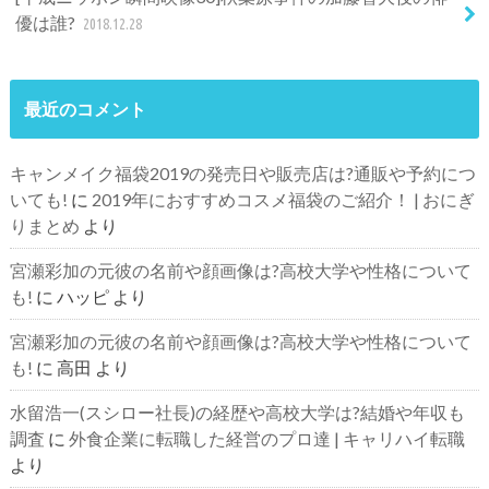
優は誰?
2018.12.28
最近のコメント
キャンメイク福袋2019の発売日や販売店は?通販や予約につ
いても!
に
2019年におすすめコスメ福袋のご紹介！ | おにぎ
りまとめ
より
宮瀬彩加の元彼の名前や顔画像は?高校大学や性格について
も!
に
ハッピ
より
宮瀬彩加の元彼の名前や顔画像は?高校大学や性格について
も!
に
高田
より
水留浩一(スシロー社長)の経歴や高校大学は?結婚や年収も
調査
に
外食企業に転職した経営のプロ達 | キャリハイ転職
より