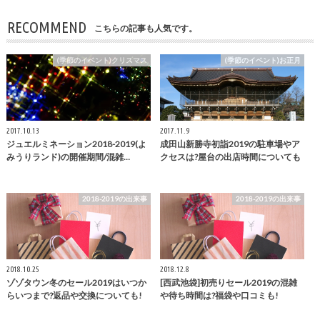
RECOMMEND
こちらの記事も人気です。
(季節のイベント)クリスマス
(季節のイベント)お正月
2017.10.13
2017.11.9
ジュエルミネーション2018-2019(よ
成田山新勝寺初詣2019の駐車場やア
みうりランド)の開催期間/混雑…
クセスは?屋台の出店時間についても
2018-2019の出来事
2018-2019の出来事
2018.10.25
2018.12.8
ゾゾタウン冬のセール2019はいつか
[西武池袋]初売りセール2019の混雑
らいつまで?返品や交換についても!
や待ち時間は?福袋や口コミも!