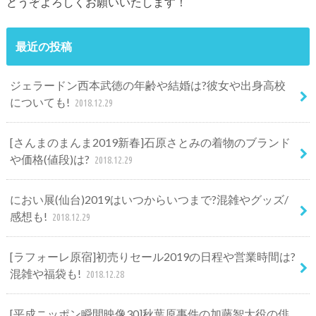
どうぞよろしくお願いいたします！
最近の投稿
ジェラードン西本武徳の年齢や結婚は?彼女や出身高校
についても!
2018.12.29
[さんまのまんま2019新春]石原さとみの着物のブランド
や価格(値段)は?
2018.12.29
におい展(仙台)2019はいつからいつまで?混雑やグッズ/
感想も!
2018.12.29
[ラフォーレ原宿]初売りセール2019の日程や営業時間は?
混雑や福袋も!
2018.12.28
[平成ニッポン瞬間映像30]秋葉原事件の加藤智大役の俳