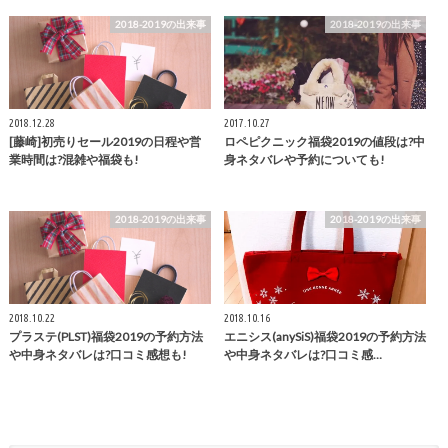
2018-2019の出来事
2018-2019の出来事
2018.12.28
2017.10.27
[藤崎]初売りセール2019の日程や営
ロペピクニック福袋2019の値段は?中
業時間は?混雑や福袋も!
身ネタバレや予約についても!
2018-2019の出来事
2018-2019の出来事
2018.10.22
2018.10.16
プラステ(PLST)福袋2019の予約方法
エニシス(anySiS)福袋2019の予約方法
や中身ネタバレは?口コミ感想も!
や中身ネタバレは?口コミ感…