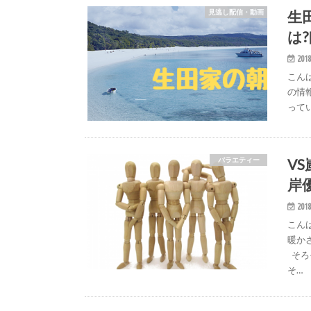
生
見逃し配信・動画
は
2018
こん
の情
って
VS
バラエティー
岸
2018
こん
暖か
そろ
そ…