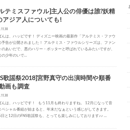
アルテミスファウル]主人公の俳優は誰?妖精
のアジア人についても!
.11.30
ばんは、ハッピです！ ディズニー映画の最新作「アルテミス・ファウ
の予告が公開されました！ アルテミス・ファウルシリーズは、ファン
々のあいだで、悪のハリー・ポッターと呼ばれているみたいですが、
公の少年のいで…
FNS歌謡祭2018]宮野真守の出演時間や順番
?動画も調査
.11.30
ばんは、ハッピです！ もう11月も終わりますね。 12月になって音
スペシャル番組が始まると、年末だなぁという感じがしてきます。
5日と12日のFNS歌謡祭も、とっても楽しみにしております♪♪ …