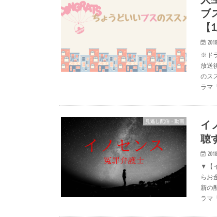
ブ
【1
2018
※ド
放送
のス
ラマ
イ
見逃し配信・動画
聴す
2018
▼【
らお
新の
ラマ