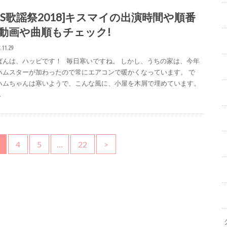
FNS歌謡祭2018]キスマイの出演時間や順番
?動画や曲順もチェック!
.11.29
ばんは、ハッピです！ 毎日寒いですね。 しかし、うちの家は、今年
ハムスターが加わったので常にエアコンで暖かくなっています。 で
ハムちゃんは寒いようで、こんな風に、小屋を木屑で埋めています。
…
4
5
…
22
>