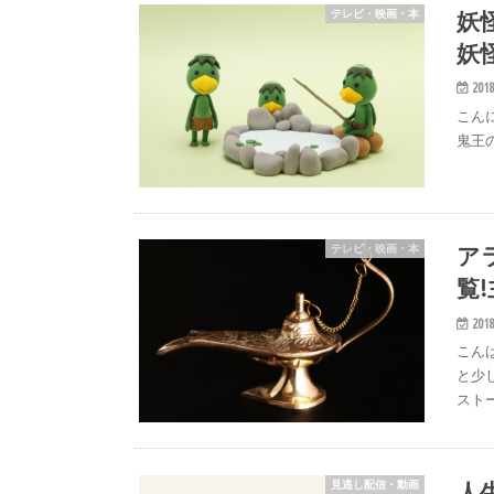
妖
テレビ・映画・本
妖
2018
こん
鬼王
ア
テレビ・映画・本
覧
2018
こん
と少
スト
人
見逃し配信・動画