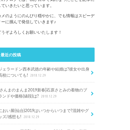
していきたいと思っています。
カメのようにのんびり穏やかに、でも情報はスピーデ
ィーに掴んで発信していきます♪
どうぞよろしくお願いいたします！
最近の投稿
ジェラードン西本武徳の年齢や結婚は?彼女や出身
高校についても!
2018.12.29
[さんまのまんま2019新春]石原さとみの着物のブ
ランドや価格(値段)は?
2018.12.29
におい展(仙台)2019はいつからいつまで?混雑やグ
ッズ/感想も!
2018.12.29