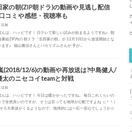
田家の朝(ZIP朝ドラ)の動画や見逃し配信
?口コミや感想・視聴率も
.12.06
ばんは、ハッピです！ 日テレで新しい試みが始まるようですね♪ 朝
報番組ZIP内の 朝ドラ「生田家の朝」が 12月10日から放送開始とな
います♪ 福山雅治さんとバカリズムさんが 手が…
嵐(2018/12/6)の動画や再放送は?中島健人/
優太のニセコイteamと対戦
.12.05
ばんは、ハッピです！ 今日は暖かかったですね。 毎日これくらいの
さで全然良いのですが、そうは言っても地球が心配ですよね（;＾＾）
そろ大寒波がくるようなので、地球的には一応一安心でしょうか☆