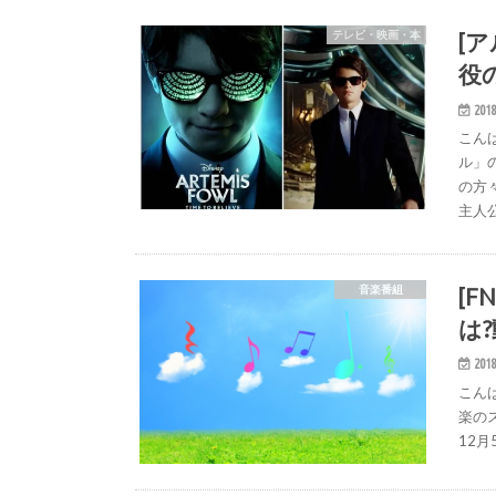
[
テレビ・映画・本
役
2018
こん
ル」
の方
主人
[
音楽番組
は
2018
こん
楽の
12月