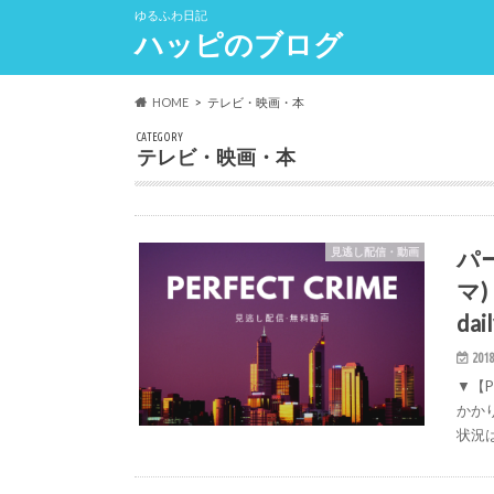
ゆるふわ日記
ハッピのブログ
HOME
テレビ・映画・本
CATEGORY
テレビ・映画・本
パー
見逃し配信・動画
マ
dai
2018
▼【P
かか
状況