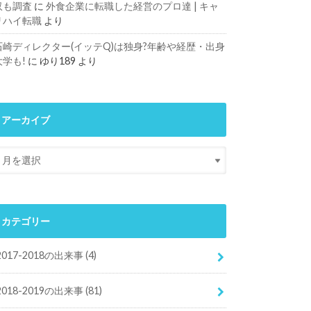
収も調査
に
外食企業に転職した経営のプロ達 | キャ
リハイ転職
より
石崎ディレクター(イッテQ)は独身?年齢や経歴・出身
大学も!
に
ゆり189
より
アーカイブ
カテゴリー
2017-2018の出来事
(4)
2018-2019の出来事
(81)