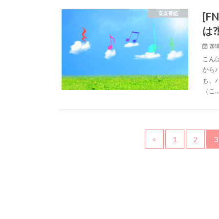
[
音楽番組
は
2018
こん
から
も、
（こ
<
1
2
3