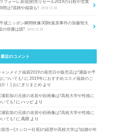
[ラフォーレ原宿]初売りセール2019の日程や営業
時間は?混雑や福袋も!
2018.12.28
[平成ニッポン瞬間映像30]秋葉原事件の加藤智大
役の俳優は誰?
2018.12.28
最近のコメント
キャンメイク福袋2019の発売日や販売店は?通販や予
約についても!
に
2019年におすすめコスメ福袋のご
紹介！ | おにぎりまとめ
より
宮瀬彩加の元彼の名前や顔画像は?高校大学や性格に
ついても!
に
ハッピ
より
宮瀬彩加の元彼の名前や顔画像は?高校大学や性格に
ついても!
に
高田
より
水留浩一(スシロー社長)の経歴や高校大学は?結婚や年