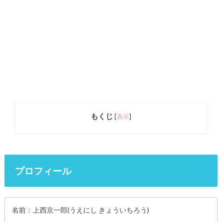
もくじ
[
表示
]
プロフィール
名前：上西京一郎(うえにし きょういちろう)