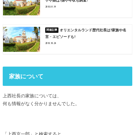
子や娘は?孫や年収も調査!
2018.01.19
オリエンタルランド歴代社長は?家族や名
言・エピソードも!
2018.10.24
家族について
上西社長の家族については、
何も情報がなく分かりませんでした。
「上西京一郎」と検索すると、