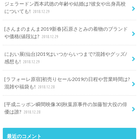
ジェラードン西本武徳の年齢や結婚は?彼女や出身高校
についても!
2018.12.29
[さんまのまんま2019新春]石原さとみの着物のブランド
や価格(値段)は?
2018.12.29
におい展(仙台)2019はいつからいつまで?混雑やグッズ/
感想も!
2018.12.29
[ラフォーレ原宿]初売りセール2019の日程や営業時間は?
混雑や福袋も!
2018.12.28
[平成ニッポン瞬間映像30]秋葉原事件の加藤智大役の俳
優は誰?
2018.12.28
最近のコメント