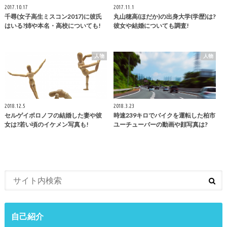
2017.10.17
2017.11.1
千尋(女子高生ミスコン2017)に彼氏
丸山穂高(ほだか)の出身大学(学歴)は?
はいる?姉や本名・高校についても!
彼女や結婚についても調査!
人物
人物
2018.12.5
2018.3.23
セルゲイボロノフの結婚した妻や彼
時速239キロでバイクを運転した柏市
女は?若い頃のイケメン写真も!
ユーチューバーの動画や顔写真は?
自己紹介