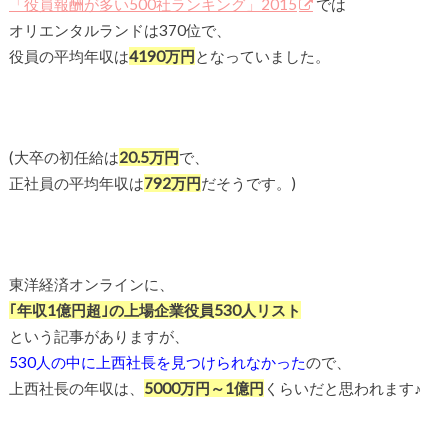
「役員報酬が多い500社ランキング」2015
では
オリエンタルランドは370位で、
役員の平均年収は
4190万円
となっていました。
(大卒の初任給は
20.5万円
で、
正社員の平均年収は
792
万円
だそうです。)
東洋経済オンラインに、
｢年収1億円超｣の上場企業役員530人リスト
という記事がありますが、
530人の中に上西社長を見つけられなかった
ので、
上西社長の年収は、
5000万円～1億円
くらいだと思われます♪