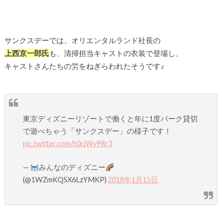
サンクスデーでは、オリエンタルランド社長の
上西京一郎氏
も、清掃担当キャストの衣装で登場し、
キャストさんたちの労をねぎらわれたそうです♪
東京ディズニーリゾートで働くと年に1度パーク貸切
で遊べちゃう「サンクスデー」の様子です！
pic.twitter.com/h0cjWv9Rr3
—
みんなのディズニー
(@1WZmKQSX6LzYMKP)
2018年1月15日