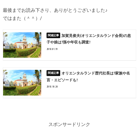
最後までお読み下さり、ありがとうございました♪
ではまた（＾＾）/
加賀見俊夫(オリエンタルランド会長)の息
子や娘は?孫や年収も調査!
2018.01.19
オリエンタルランド歴代社長は?家族や名
言・エピソードも!
2018.10.24
スポンサードリンク