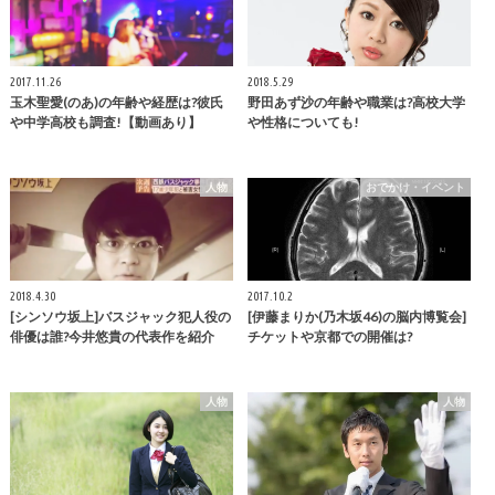
2017.11.26
2018.5.29
玉木聖愛(のあ)の年齢や経歴は?彼氏
野田あず沙の年齢や職業は?高校大学
や中学高校も調査!【動画あり】
や性格についても!
人物
おでかけ・イベント
2018.4.30
2017.10.2
[シンソウ坂上]バスジャック犯人役の
[伊藤まりか(乃木坂46)の脳内博覧会]
俳優は誰?今井悠貴の代表作を紹介
チケットや京都での開催は?
人物
人物