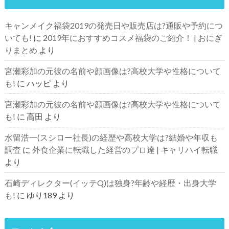
キャンメイク福袋2019の発売日や販売店は?通販や予約につ
いても!
に
2019年におすすめコスメ福袋のご紹介！ | おにぎ
りまとめ
より
宮瀬彩加の元彼の名前や顔画像は?高校大学や性格について
も!
に
ハッピ
より
宮瀬彩加の元彼の名前や顔画像は?高校大学や性格について
も!
に
高田
より
水留浩一(スシロー社長)の経歴や高校大学は?結婚や年収も
調査
に
外食企業に転職した経営のプロ達 | キャリハイ転職
より
石崎ディレクター(イッテQ)は独身?年齢や経歴・出身大学
も!
に
ゆり189
より