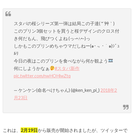
スタバの桜シリーズ第一弾は結局この子達( *´艸｀)
このプリン3個セットを買うと桜デザインのクロス付
き何だもん、飛びつくよね (っ⇀⑃↼)っ
しかもこのプリンめちゃウマだしねー(๑･﹃ ･｀๑)ｼﾞｭ
ﾙﾘ
今日の夜はこのプリンを食べながら何か観よう
何にしようかなぁ
#スタバ新作
pic.twitter.com/nwHOHlwZtq
— ケンケン(命名ぺけちゃん) (@ken_ken_pi_)
2018年2
月23日
これは、
2月19日
から販売が開始されましたが、ツイッターで