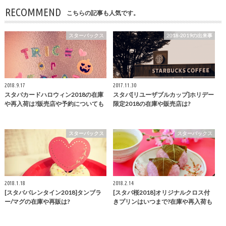
RECOMMEND
こちらの記事も人気です。
スターバックス
2018-2019の出来事
2018.9.17
2017.11.30
スタバカードハロウィン2018の在庫
スタバ[リユーザブルカップ]ホリデー
や再入荷は?販売店や予約についても
限定2018の在庫や販売店は?
スターバックス
スターバックス
2018.1.18
2018.2.14
[スタババレンタイン2018]タンブラ
[スタバ桜2018]オリジナルクロス付
ー/マグの在庫や再販は?
きプリンはいつまで?在庫や再入荷も