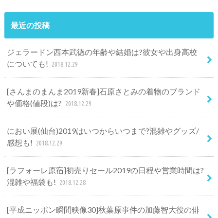
最近の投稿
ジェラードン西本武徳の年齢や結婚は?彼女や出身高校
についても!
2018.12.29
[さんまのまんま2019新春]石原さとみの着物のブランド
や価格(値段)は?
2018.12.29
におい展(仙台)2019はいつからいつまで?混雑やグッズ/
感想も!
2018.12.29
[ラフォーレ原宿]初売りセール2019の日程や営業時間は?
混雑や福袋も!
2018.12.28
[平成ニッポン瞬間映像30]秋葉原事件の加藤智大役の俳