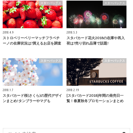
スターバックス
スターバックス
2018.4.9
2018.5.3
ストロベリーベリーマッチフラペチ
スタバカード花火2018の在庫や再入
ーノの在庫状況は?買えるお店を調査
荷は?売り切れ品薄で話題!
スターバックス
スターバックス
2018.1.7
2018.2.19
スタバカード桜(さくら)の歴代デザイ
[スタバカード2018]年間の発売日一
ンまとめ!タンブラーやマグも
覧！春夏秋冬プロモーションまとめ