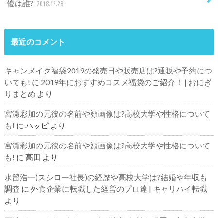
優は誰?
2018.12.28
最近のコメント
キャンメイク福袋2019の発売日や販売店は?通販や予約につ
いても!
に
2019年におすすめコスメ福袋のご紹介！ | おにぎ
りまとめ
より
宮瀬彩加の元彼の名前や顔画像は?高校大学や性格について
も!
に
ハッピ
より
宮瀬彩加の元彼の名前や顔画像は?高校大学や性格について
も!
に
高田
より
水留浩一(スシロー社長)の経歴や高校大学は?結婚や年収も
調査
に
外食企業に転職した経営のプロ達 | キャリハイ転職
より