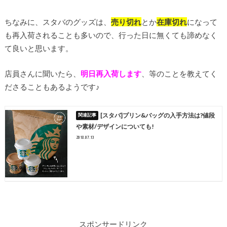
ちなみに、スタバのグッズは、
売り切れ
とか
在庫切れ
になって
も再入荷されることも多いので、行った日に無くても諦めなく
て良いと思います。
店員さんに聞いたら、
明日再入荷します
、等のことを教えてく
ださることもあるようです♪
[スタバ]プリン&バッグの入手方法は?値段
や素材/デザインについても!
2018.07.13
スポンサードリンク