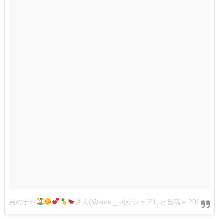
男の子ﾏﾏ
さん(@sma._.o)がシェアした投稿
–
2018年 7月月5日午前4時32分PDT