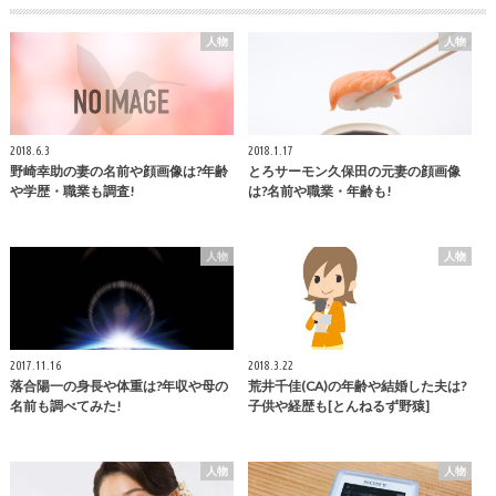
人物
人物
2018.6.3
2018.1.17
野崎幸助の妻の名前や顔画像は?年齢
とろサーモン久保田の元妻の顔画像
や学歴・職業も調査!
は?名前や職業・年齢も!
人物
人物
2017.11.16
2018.3.22
落合陽一の身長や体重は?年収や母の
荒井千佳(CA)の年齢や結婚した夫は?
名前も調べてみた!
子供や経歴も[とんねるず野猿]
人物
人物