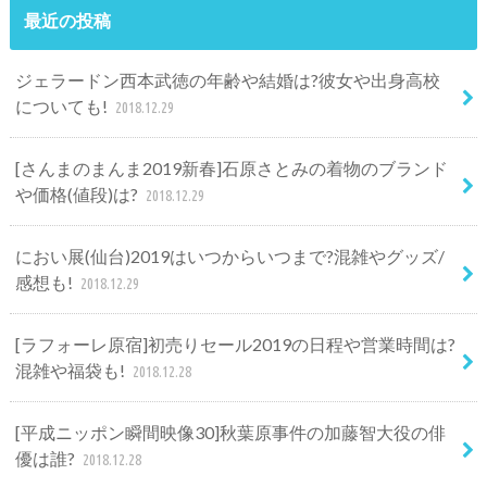
最近の投稿
ジェラードン西本武徳の年齢や結婚は?彼女や出身高校
についても!
2018.12.29
[さんまのまんま2019新春]石原さとみの着物のブランド
や価格(値段)は?
2018.12.29
におい展(仙台)2019はいつからいつまで?混雑やグッズ/
感想も!
2018.12.29
[ラフォーレ原宿]初売りセール2019の日程や営業時間は?
混雑や福袋も!
2018.12.28
[平成ニッポン瞬間映像30]秋葉原事件の加藤智大役の俳
優は誰?
2018.12.28