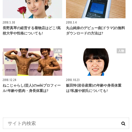
2018.5.30
2018.3.4
長野真琴の経営する着物店はどこ?高
丸山純奈のデビュー曲[ドラマ]の無料
校大学や性格についても!
ダウンロードの方法は?
人物
人物
2018.12.24
2018.10.23
ねこじゃらし(芸人)のwikiプロフィー
飯田怜(岩谷産業)の年齢や身長体重
ル!年齢や筋肉・身長体重は?
は?私服や彼氏についても!