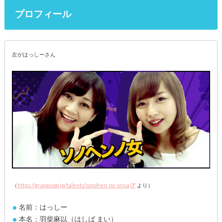
プロフィール
左がはっしーさん
（
https://grapecom.jp/talents/sonohen_no_onna
より）
名前：はっしー
本名：羽柴麻以（はしば まい）