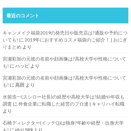
最近のコメント
キャンメイク福袋2019の発売日や販売店は?通販や予約につ
いても!
に
2019年におすすめコスメ福袋のご紹介！ | おにぎ
りまとめ
より
宮瀬彩加の元彼の名前や顔画像は?高校大学や性格について
も!
に
ハッピ
より
宮瀬彩加の元彼の名前や顔画像は?高校大学や性格について
も!
に
高田
より
水留浩一(スシロー社長)の経歴や高校大学は?結婚や年収も
調査
に
外食企業に転職した経営のプロ達 | キャリハイ転職
より
石崎ディレクター(イッテQ)は独身?年齢や経歴・出身大学
も!
に
ゆり189
より