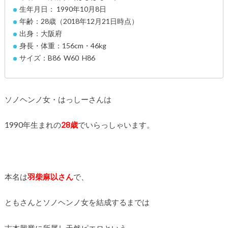
生年月日： 1990年10月8日
年齢：28歳（2018年12月21日時点）
出身：大阪府
身長・体重：156cm・46kg
サイズ：B86 W60 H86
ソノヘンノ女・はっしーさんは
1990年生まれの
28歳
でいらっしゃいます。
本名は
羽柴麻以さん
で、
ともさんとソノヘンノ女を結成するまでは
吉本興業に所属し天然ピエロという