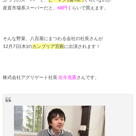
産直市場系スーパーだと、
68円
くらいで買えます。
そんな野菜、八百屋にまつわる会社の社長さんが
12月7日(木)の
カンブリア宮殿
に出演されます！
株式会社アグリゲート社長
左今克憲
さんです。