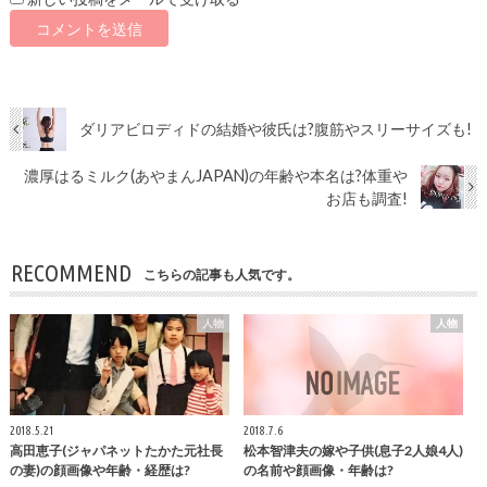
ダリアビロディドの結婚や彼氏は?腹筋やスリーサイズも!
濃厚はるミルク(あやまんJAPAN)の年齢や本名は?体重や
お店も調査!
RECOMMEND
こちらの記事も人気です。
人物
人物
2018.5.21
2018.7.6
高田恵子(ジャパネットたかた元社長
松本智津夫の嫁や子供(息子2人娘4人)
の妻)の顔画像や年齢・経歴は?
の名前や顔画像・年齢は?