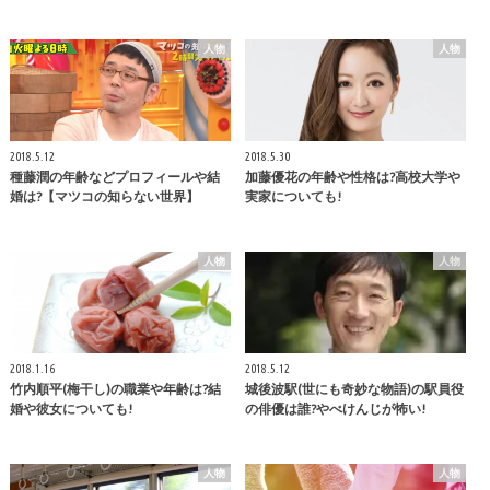
人物
人物
2018.5.12
2018.5.30
種藤潤の年齢などプロフィールや結
加藤優花の年齢や性格は?高校大学や
婚は?【マツコの知らない世界】
実家についても!
人物
人物
2018.1.16
2018.5.12
竹内順平(梅干し)の職業や年齢は?結
城後波駅(世にも奇妙な物語)の駅員役
婚や彼女についても!
の俳優は誰?やべけんじが怖い!
人物
人物