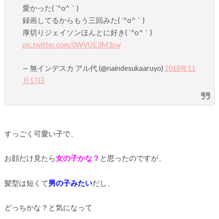
愛かった( ´^o^｀)
録画してるからもう三回みた( ´^o^｀)
厚切りジェイソンほんとに好き( ´^o^｀)
pic.twitter.com/0WVUE3M3sw
— 無インデスカ アル代 (@naindesukaaruyo)
2018年11
月17日
すっごく可愛い子で、
お顔だけ見たら
女の子かな？
と思ったのですが、
髪型は短くて
男の子みたい
だし、
どっちかな？と気になって