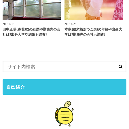
2018.4.18
2018.4.23
田中正恭(終着駅)の経歴や勤務先の会
本多聡(来栖あつこ夫)の年齢や出身大
社は?出身大学や結婚も調査!
学は?勤務先の会社も調査!
自己紹介