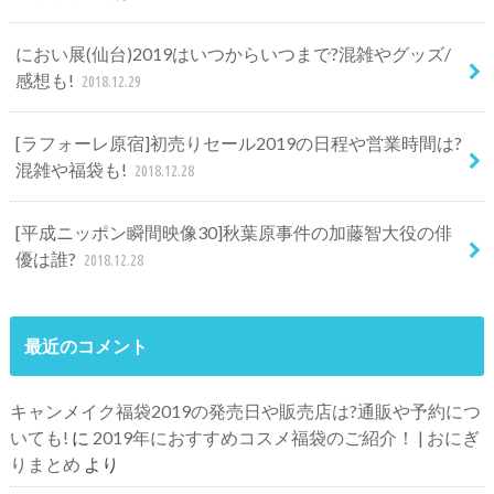
におい展(仙台)2019はいつからいつまで?混雑やグッズ/
感想も!
2018.12.29
[ラフォーレ原宿]初売りセール2019の日程や営業時間は?
混雑や福袋も!
2018.12.28
[平成ニッポン瞬間映像30]秋葉原事件の加藤智大役の俳
優は誰?
2018.12.28
最近のコメント
キャンメイク福袋2019の発売日や販売店は?通販や予約につ
いても!
に
2019年におすすめコスメ福袋のご紹介！ | おにぎ
りまとめ
より