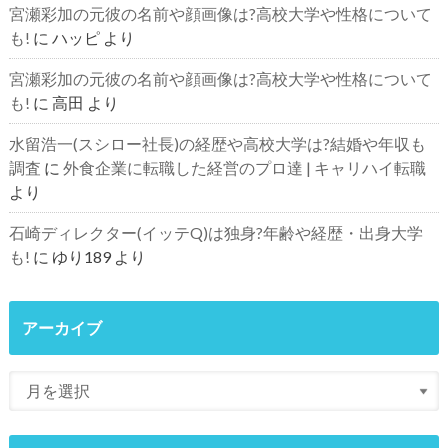
宮瀬彩加の元彼の名前や顔画像は?高校大学や性格について
も!
に
ハッピ
より
宮瀬彩加の元彼の名前や顔画像は?高校大学や性格について
も!
に
高田
より
水留浩一(スシロー社長)の経歴や高校大学は?結婚や年収も
調査
に
外食企業に転職した経営のプロ達 | キャリハイ転職
より
石崎ディレクター(イッテQ)は独身?年齢や経歴・出身大学
も!
に
ゆり189
より
アーカイブ