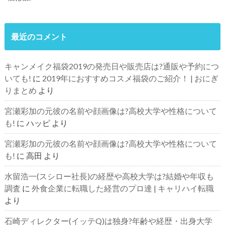
最近のコメント
キャンメイク福袋2019の発売日や販売店は?通販や予約につ
いても!
に
2019年におすすめコスメ福袋のご紹介！ | おにぎ
りまとめ
より
宮瀬彩加の元彼の名前や顔画像は?高校大学や性格について
も!
に
ハッピ
より
宮瀬彩加の元彼の名前や顔画像は?高校大学や性格について
も!
に
高田
より
水留浩一(スシロー社長)の経歴や高校大学は?結婚や年収も
調査
に
外食企業に転職した経営のプロ達 | キャリハイ転職
より
石崎ディレクター(イッテQ)は独身?年齢や経歴・出身大学