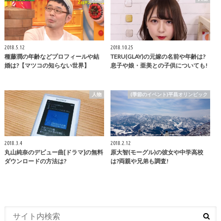
2018.5.12
2018.10.25
種藤潤の年齢などプロフィールや結
TERU(GLAY)の元嫁の名前や年齢は?
婚は?【マツコの知らない世界】
息子や娘・亜美との子供についても!
人物
(季節のイベント)平昌オリンピック
2018.3.4
2018.2.12
丸山純奈のデビュー曲[ドラマ]の無料
原大智(モーグル)の彼女や中学高校
ダウンロードの方法は?
は?両親や兄弟も調査!