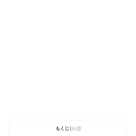
もくじ
[
表示
]