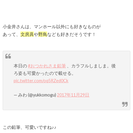
小金井さんは、マンホール以外にも好きなものが
あって、
文房具
や
野鳥
なども好きだそうです！
本日の
#おつかれさま鉛筆
、カラフルしましま。後
ろ姿も可愛かったので載せる。
pic.twitter.com/oq5RZed0Ck
— みわ (@yukkomogu)
2017年11月29日
この鉛筆、可愛いですね♪♪