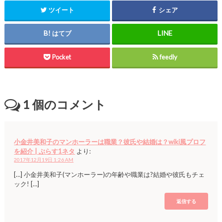
ツイート
シェア
はてブ
Pocket
feedly
1
個のコメント
小金井美和子のマンホーラーは職業？彼氏や結婚は？wiki風プロフ
を紹介 | ぷらす1ネタ
より:
2017年12月19日 1:26 AM
[…] 小金井美和子(マンホーラー)の年齢や職業は?結婚や彼氏もチェ
ック! […]
返信する