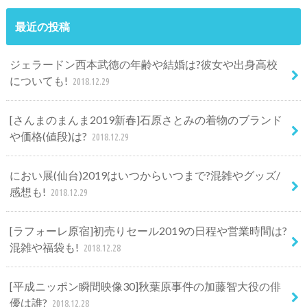
最近の投稿
ジェラードン西本武徳の年齢や結婚は?彼女や出身高校
についても!
2018.12.29
[さんまのまんま2019新春]石原さとみの着物のブランド
や価格(値段)は?
2018.12.29
におい展(仙台)2019はいつからいつまで?混雑やグッズ/
感想も!
2018.12.29
[ラフォーレ原宿]初売りセール2019の日程や営業時間は?
混雑や福袋も!
2018.12.28
[平成ニッポン瞬間映像30]秋葉原事件の加藤智大役の俳
優は誰?
2018.12.28