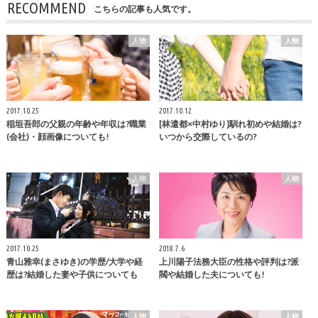
RECOMMEND
こちらの記事も人気です。
人物
人物
2017.10.25
2017.10.12
稲垣吾郎の父親の年齢や年収は?職業
[林遣都×中村ゆり]馴れ初めや結婚は?
(会社)・顔画像についても!
いつから交際しているの?
人物
人物
2017.10.25
2018.7.6
青山雅幸(まさゆき)の学歴/大学や経
上川陽子法務大臣の性格や評判は?派
歴は?結婚した妻や子供についても
閥や結婚した夫についても!
人物
人物