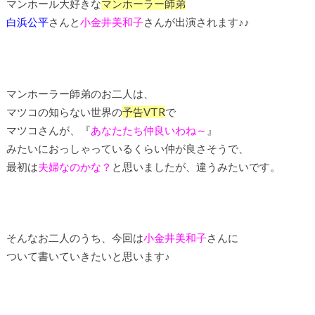
マンホール大好きな
マンホーラー師弟
白浜公平
さんと
小金井美和子
さんが出演されます♪♪
マンホーラー師弟のお二人は、
マツコの知らない世界の
予告VTR
で
マツコさんが、『
あなたたち仲良いわね～
』
みたいにおっしゃっているくらい仲が良さそうで、
最初は
夫婦なのかな？
と思いましたが、違うみたいです。
そんなお二人のうち、今回は
小金井美和子
さんに
ついて書いていきたいと思います♪