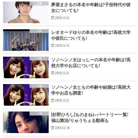
人物
夢屋まさるの本名や年齢は?子役時代や彼
女についても!
2018.12.22
人物
レオタードゆりの本名や年齢は?高校大学
や彼氏についても!
2018.12.22
人物
ソノヘンノ女はっしーの本名や年齢は?高
校大学やお店についても!
2018.12.21
人物
ソノヘンノ女ともの年齢や結婚は?高校大
学やお店も調査!
2018.12.21
人物
[杉野ひろし]ものまねレパートリー一覧!
福山雅治/りゅうちぇる動画も
2018.12.18