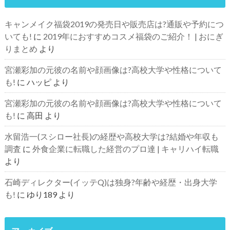
キャンメイク福袋2019の発売日や販売店は?通販や予約につ
いても!
に
2019年におすすめコスメ福袋のご紹介！ | おにぎ
りまとめ
より
宮瀬彩加の元彼の名前や顔画像は?高校大学や性格について
も!
に
ハッピ
より
宮瀬彩加の元彼の名前や顔画像は?高校大学や性格について
も!
に
高田
より
水留浩一(スシロー社長)の経歴や高校大学は?結婚や年収も
調査
に
外食企業に転職した経営のプロ達 | キャリハイ転職
より
石崎ディレクター(イッテQ)は独身?年齢や経歴・出身大学
も!
に
ゆり189
より