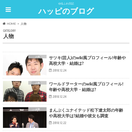
ゆるふわ日記
ハッピのブログ
HOME
人物
CATEGORY
人物
人物
サツキ(芸人)のwiki風プロフィール!年齢や
高校大学・結婚は?
2018.12.24
人物
ワールドヲーターのwiki風プロフィール!
年齢や高校大学・結婚は?
2018.12.24
人物
まんぷくユナイテッド松下遼太郎の年齢
や高校大学は?結婚や彼女も調査
2018.12.22