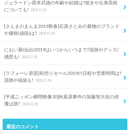
ジェラードン西本武徳の年齢や結婚は?彼女や出身高校
についても!
2018.12.29
[さんまのまんま2019新春]石原さとみの着物のブランド
や価格(値段)は?
2018.12.29
におい展(仙台)2019はいつからいつまで?混雑やグッズ/
感想も!
2018.12.29
[ラフォーレ原宿]初売りセール2019の日程や営業時間は?
混雑や福袋も!
2018.12.28
[平成ニッポン瞬間映像30]秋葉原事件の加藤智大役の俳
優は誰?
2018.12.28
最近のコメント