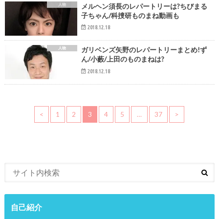
人物
メルヘン須長のレパートリーは?ちびまる
子ちゃん/科捜研ものまね動画も
2018.12.18
人物
ガリベンズ矢野のレパートリーまとめ!ず
ん/小藪/上田のものまねは?
2018.12.18
<
1
2
3
4
5
…
37
>
自己紹介