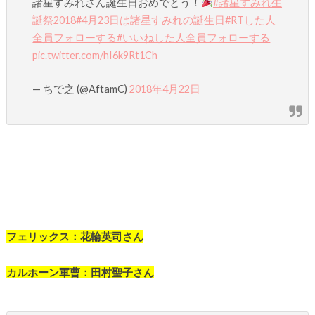
諸星すみれさん誕生日おめでとう！
#諸星すみれ生
誕祭2018
#4月23日は諸星すみれの誕生日
#RTした人
全員フォローする
#いいねした人全員フォローする
pic.twitter.com/hI6k9Rt1Ch
— ちで之 (@AftamC)
2018年4月22日
フェリックス：花輪英司さん
カルホーン軍曹：田村聖子さん