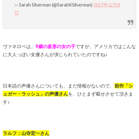
— Sarah Silverman (@SarahKSilverman)
2017年12月8
日
ヴァネロペは、
9歳の姿形の女の子
ですが、アメリカではこんな
に大人っぽい女優さんが演じられていたのですね♪
日本語の声優さんについても、まだ情報がないので、
前作「シ
ュガー・ラッシュ」の声優さん
を、ひとまず載せさせて頂きま
す♪
ラルフ：山寺宏一さん