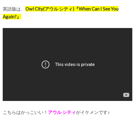
英語版は、
Owl City(アウル シティ)『When Can I See You
Again?』
こちらはかっこいい！
アウル シティ
がイケメンです♪