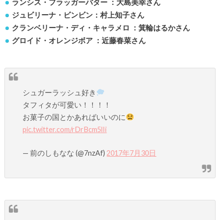
ランシス・フラッガーバター ：大島美幸さん
ジュビリーナ・ビンビン：村上知子さん
クランベリーナ・ディ・キャラメロ ：箕輪はるかさん
グロイド・オレンジボア ：近藤春菜さん
シュガーラッシュ好き
タフィタが可愛い！！！！
お菓子の国とかあればいいのに
pic.twitter.com/rDrBcm5lIi
— 前のしもなな (@7nzAf)
2017年7月30日