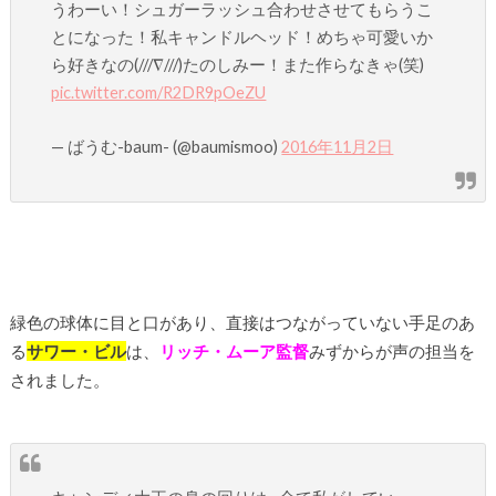
うわーい！シュガーラッシュ合わせさせてもらうこ
とになった！私キャンドルヘッド！めちゃ可愛いか
ら好きなの(///∇///)たのしみー！また作らなきゃ(笑)
pic.twitter.com/R2DR9pOeZU
— ばうむ-baum- (@baumismoo)
2016年11月2日
緑色の球体に目と口があり、直接はつながっていない手足のあ
る
サワー・ビル
は、
リッチ・ムーア監督
みずからが声の担当を
されました。