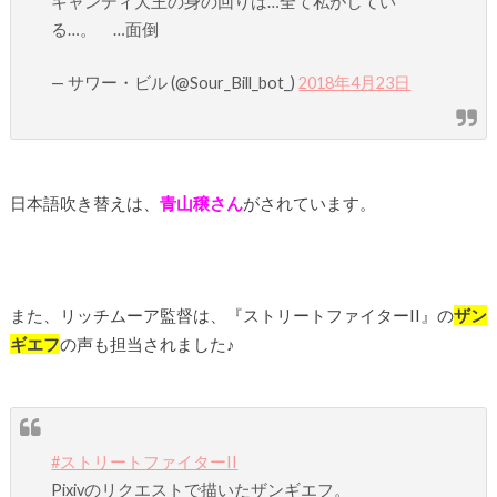
キャンディ大王の身の回りは…全て私がしてい
る…。 …面倒
— サワー・ビル (@Sour_Bill_bot_)
2018年4月23日
日本語吹き替えは、
青山穣さん
がされています。
また、リッチムーア監督は、『ストリートファイターII』の
ザン
ギエフ
の声も担当されました♪
#ストリートファイターII
Pixivのリクエストで描いたザンギエフ。