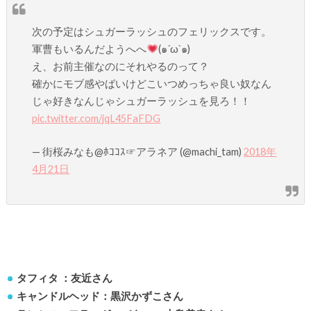
次の予定はシュガーラッシュのフェリックスです。
軍曹もいるんだようへへ
(๑´ω`๑)
え、お前主催なのにそれやるのって？
確かにモブ感やばいけどこいつめっちゃ良い奴なん
じゃ好きなんじゃシュガーラッシュを見ろ！！
pic.twitter.com/jqL45FaFDG
— 街桜みなも@ﾎｺｺｽ☞アラネア (@machi_tam)
2018年
4月21日
タフィタ ：友近さん
キャンドルヘッド：黒沢かずこさん