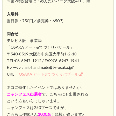
※第2特設会場は「めんたいパーク大阪ATC」隣
入場料
当日券：750円／前売券：650円
問合せ
テレビ大阪 事業局
「OSAKA アート&てづくりバザール」
〒540-8519 大阪市中央区大手前1-2-18
TEL:06-6947-1912 / FAX:06-6947-1941
Eメール：art-handmade@tv-osaka.jp?
URL
OSAKA アート&てづくりバザール
ネコに特化したイベントではありませんが、
ニャンフェス出展者
で、こちらにも出展される
という方もいらっしゃいます。
ニャンフェスは250ブースですが、
こちらは作家さん
1000名
！規模が違います♪