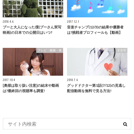
2018.4.6
2017.12.1
プーと大人になった僕(プーさん実写
音楽チャンプ(12/3)の結果や優勝者
映画)の日本での公開日はいつ?
は?挑戦者プロフィールも【動画】
テレビ・映画・本
ドラマ
2017.10.4
2018.7.6
[奥様は取り扱い注意]の結末や動画
グッドドクター第1話(7/12)の見逃し
は?最終回の視聴率も調査!
配信動画を無料で見る方法!