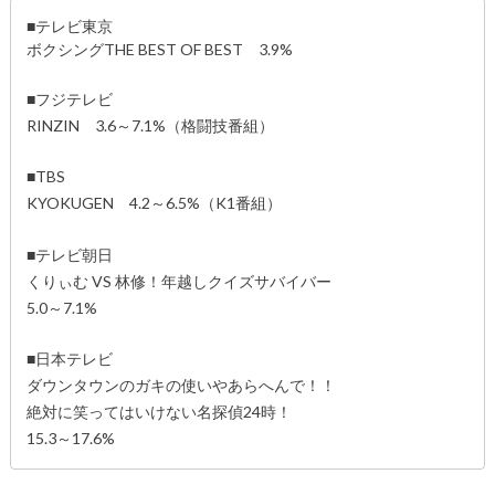
■テレビ東京
ボクシングTHE BEST OF BEST 3.9%
■フジテレビ
RINZIN 3.6～7.1%（格闘技番組）
■TBS
KYOKUGEN 4.2～6.5%（K1番組）
■テレビ朝日
くりぃむ VS 林修！年越しクイズサバイバー
5.0～7.1%
■日本テレビ
ダウンタウンのガキの使いやあらへんで！！
絶対に笑ってはいけない名探偵24時！
15.3～17.6%