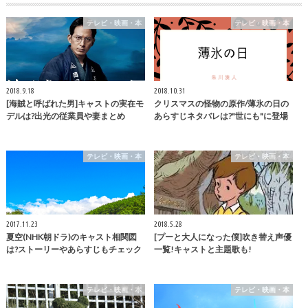
テレビ・映画・本
テレビ・映画・本
2018.9.18
2018.10.31
[海賊と呼ばれた男]キャストの実在モ
クリスマスの怪物の原作/薄氷の日の
デルは?出光の従業員や妻まとめ
あらすじネタバレは?"世にも"に登場
テレビ・映画・本
テレビ・映画・本
2017.11.23
2018.5.28
夏空(NHK朝ドラ)のキャスト相関図
[プーと大人になった僕]吹き替え声優
は?ストーリーやあらすじもチェック
一覧!キャストと主題歌も!
テレビ・映画・本
テレビ・映画・本