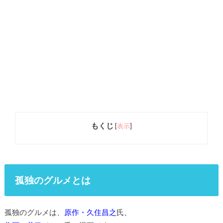
もくじ
[
表示
]
孤独のグルメとは
孤独のグルメは、
原作・久住昌之
氏
、