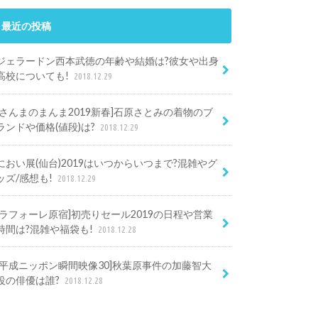
最近の投稿
ジェラードン西本武徳の年齢や結婚は?彼女や出身
高校についても!
2018.12.29
[さんまのまんま2019新春]石原さとみの着物のブ
ランドや価格(値段)は?
2018.12.29
におい展(仙台)2019はいつからいつまで?混雑やグ
ッズ/感想も!
2018.12.29
[ラフォーレ原宿]初売りセール2019の日程や営業
時間は?混雑や福袋も!
2018.12.28
[平成ニッポン瞬間映像30]秋葉原事件の加藤智大
役の俳優は誰?
2018.12.28