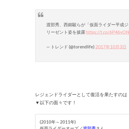
渡部秀、西銘駿らが「仮面ライダー平成ジ
リーゼント姿を披露
https://t.co/6P46yO
— トレンド (@torendlife)
2017年10月3日
レジェンドライダーとして復活を果たすのは
▼以下の面々です！
(2010年～2011年)
仮面ライダーオーズ／
渡部秀
さん