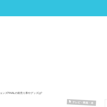
ンズFINALの前売り券やグッズは?
テレビ・映画・本