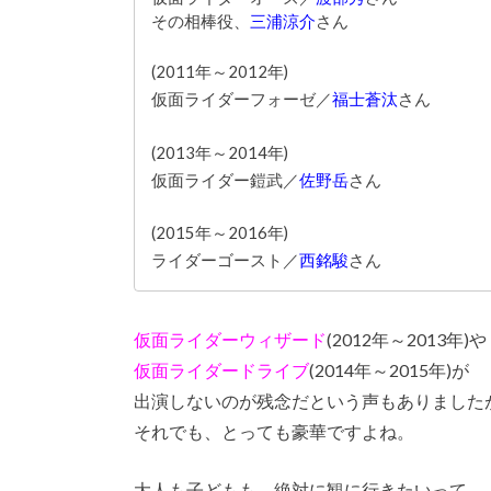
その相棒役、
三浦涼介
さん
(2011年～2012年)
仮面ライダーフォーゼ／
福士蒼汰
さん
(2013年～2014年)
仮面ライダー鎧武／
佐野岳
さん
(2015年～2016年)
ライダーゴースト／
西銘駿
さん
仮面ライダーウィザード
(2012年～2013年)や
仮面ライダードライブ
(2014年～2015年)が
出演しないのが残念だという声もありました
それでも、とっても豪華ですよね。
大人も子どもも、絶対に観に行きたいって