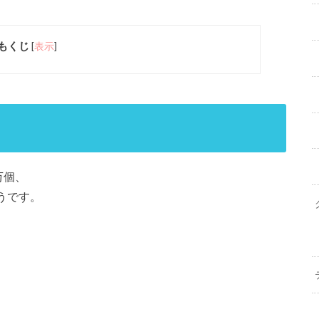
もくじ
[
表示
]
万個、
うです。