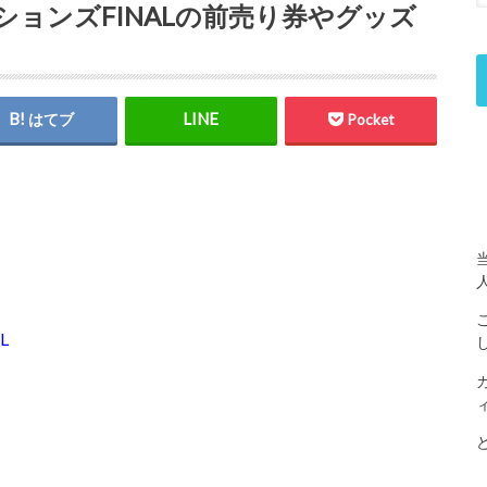
ョンズFINALの前売り券やグッズ
はてブ
Pocket
L
』