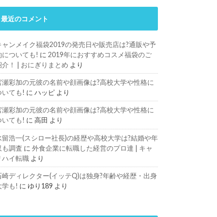
最近のコメント
キャンメイク福袋2019の発売日や販売店は?通販や予
約についても!
に
2019年におすすめコスメ福袋のご
紹介！ | おにぎりまとめ
より
宮瀬彩加の元彼の名前や顔画像は?高校大学や性格に
ついても!
に
ハッピ
より
宮瀬彩加の元彼の名前や顔画像は?高校大学や性格に
ついても!
に
高田
より
水留浩一(スシロー社長)の経歴や高校大学は?結婚や年
収も調査
に
外食企業に転職した経営のプロ達 | キャ
リハイ転職
より
石崎ディレクター(イッテQ)は独身?年齢や経歴・出身
大学も!
に
ゆり189
より