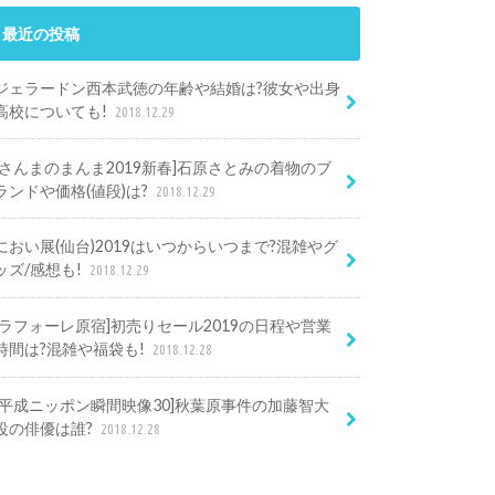
最近の投稿
ジェラードン西本武徳の年齢や結婚は?彼女や出身
高校についても!
2018.12.29
[さんまのまんま2019新春]石原さとみの着物のブ
ランドや価格(値段)は?
2018.12.29
におい展(仙台)2019はいつからいつまで?混雑やグ
ッズ/感想も!
2018.12.29
[ラフォーレ原宿]初売りセール2019の日程や営業
時間は?混雑や福袋も!
2018.12.28
[平成ニッポン瞬間映像30]秋葉原事件の加藤智大
役の俳優は誰?
2018.12.28