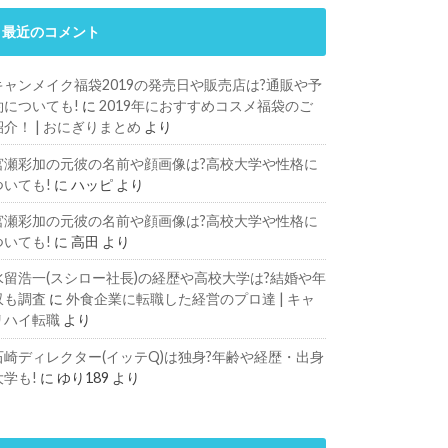
最近のコメント
キャンメイク福袋2019の発売日や販売店は?通販や予
約についても!
に
2019年におすすめコスメ福袋のご
紹介！ | おにぎりまとめ
より
宮瀬彩加の元彼の名前や顔画像は?高校大学や性格に
ついても!
に
ハッピ
より
宮瀬彩加の元彼の名前や顔画像は?高校大学や性格に
ついても!
に
高田
より
水留浩一(スシロー社長)の経歴や高校大学は?結婚や年
収も調査
に
外食企業に転職した経営のプロ達 | キャ
リハイ転職
より
石崎ディレクター(イッテQ)は独身?年齢や経歴・出身
大学も!
に
ゆり189
より