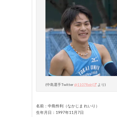
(中島選手Twitter
@1107Reiri
より)
名前：中島怜利（なかじま れいり）
生年月日：1997年11月7日