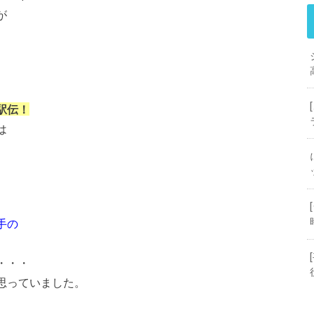
が
駅伝！
は
手の
・・・
思っていました。