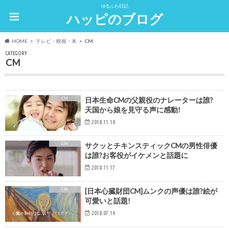
ゆるふわ日記
ハッピのブログ
HOME
テレビ・映画・本
CM
CATEGORY
CM
CM
日本生命CMの父親役のナレーターは誰?
天国から娘を見守る声に感動!
2018.11.18
CM
サクッとチキンスティックCMの男性俳優
は誰?お客役がイケメンと話題に
2018.11.17
CM
[日本心臓財団CM]ムンクの声優は誰?絵が
可愛いと話題!
2018.07.14