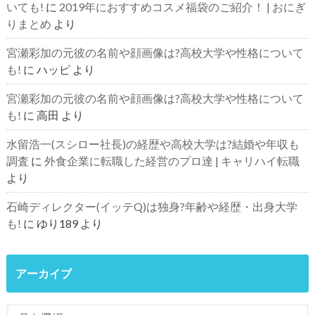
いても!
に
2019年におすすめコスメ福袋のご紹介！ | おにぎ
りまとめ
より
宮瀬彩加の元彼の名前や顔画像は?高校大学や性格について
も!
に
ハッピ
より
宮瀬彩加の元彼の名前や顔画像は?高校大学や性格について
も!
に
高田
より
水留浩一(スシロー社長)の経歴や高校大学は?結婚や年収も
調査
に
外食企業に転職した経営のプロ達 | キャリハイ転職
より
石崎ディレクター(イッテQ)は独身?年齢や経歴・出身大学
も!
に
ゆり189
より
アーカイブ