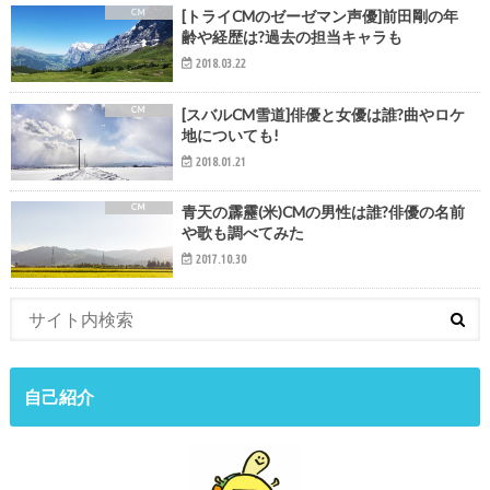
CM
[トライCMのゼーゼマン声優]前田剛の年
齢や経歴は?過去の担当キャラも
2018.03.22
CM
[スバルCM雪道]俳優と女優は誰?曲やロケ
地についても!
2018.01.21
CM
青天の霹靂(米)CMの男性は誰?俳優の名前
や歌も調べてみた
2017.10.30
自己紹介